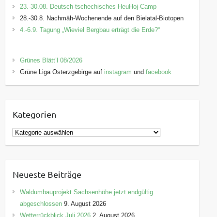
23.-30.08. Deutsch-tschechisches HeuHoj-Camp
28.-30.8. Nachmäh-Wochenende auf den Bielatal-Biotopen
4.-6.9. Tagung „Wieviel Bergbau erträgt die Erde?“
Grünes Blätt’l 08/2026
Grüne Liga Osterzgebirge auf
instagram
und
facebook
Kategorien
K
a
t
e
Neueste Beiträge
g
o
Waldumbauprojekt Sachsenhöhe jetzt endgültig
r
abgeschlossen
9. August 2026
i
Wetterrückblick Juli 2026
2. August 2026