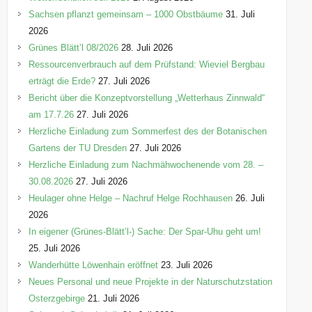
e
Sachsen pflanzt gemeinsam – 1000 Obstbäume
31. Juli
n
2026
Grünes Blätt’l 08/2026
28. Juli 2026
Ressourcenverbrauch auf dem Prüfstand: Wieviel Bergbau
erträgt die Erde?
27. Juli 2026
Bericht über die Konzeptvorstellung „Wetterhaus Zinnwald“
am 17.7.26
27. Juli 2026
Herzliche Einladung zum Sommerfest des der Botanischen
Gartens der TU Dresden
27. Juli 2026
Herzliche Einladung zum Nachmähwochenende vom 28. –
30.08.2026
27. Juli 2026
Heulager ohne Helge – Nachruf Helge Rochhausen
26. Juli
2026
In eigener (Grünes-Blätt’l-) Sache: Der Spar-Uhu geht um!
25. Juli 2026
Wanderhütte Löwenhain eröffnet
23. Juli 2026
Neues Personal und neue Projekte in der Naturschutzstation
Osterzgebirge
21. Juli 2026