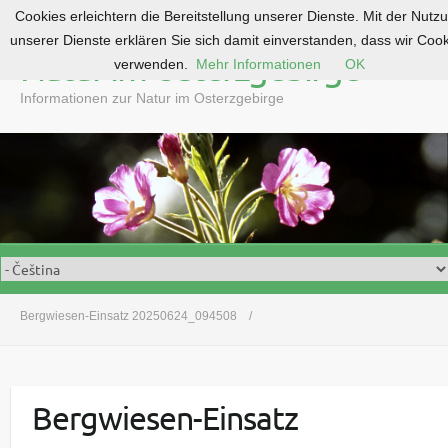
Cookies erleichtern die Bereitstellung unserer Dienste. Mit der Nutz
S
unserer Dienste erklären Sie sich damit einverstanden, dass wir Coo
k
Natur im Osterzgebirge
verwenden.
Mehr Informationen
OK
i
p
Informationen zur Natur im Osterzgebirge
t
o
c
o
n
t
e
n
t
Bergwiesen-Einsatz 20250624_094508
Bergwiesen-Einsatz