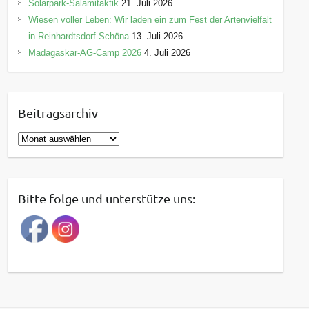
Solarpark-Salamitaktik
21. Juli 2026
Wiesen voller Leben: Wir laden ein zum Fest der Artenvielfalt
in Reinhardtsdorf-Schöna
13. Juli 2026
Madagaskar-AG-Camp 2026
4. Juli 2026
Beitragsarchiv
B
e
i
t
Bitte folge und unterstütze uns:
r
a
g
s
a
r
c