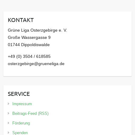
h
i
KONTAKT
v
Grüne Liga Osterzgebirge e. V.
Große Wassergasse 9
01744 Dippoldiswalde
+49 (0) 3504 / 618585
osterzgebirge@grueneliga.de
SERVICE
Impressum
Beitrags-Feed (RSS)
Förderung
Spenden