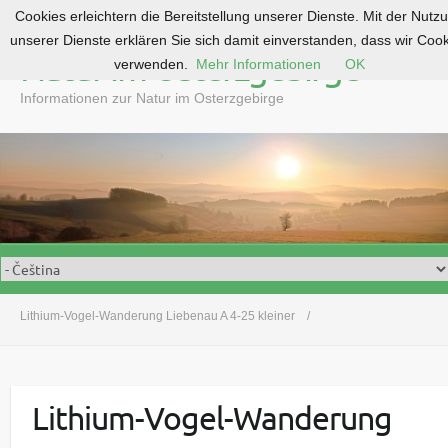
Cookies erleichtern die Bereitstellung unserer Dienste. Mit der Nutz
S
unserer Dienste erklären Sie sich damit einverstanden, dass wir Coo
k
Natur im Osterzgebirge
verwenden.
Mehr Informationen
OK
i
p
Informationen zur Natur im Osterzgebirge
t
o
c
o
n
t
e
n
t
Lithium-Vogel-Wanderung Liebenau A 4-25 kleiner
Lithium-Vogel-Wanderung