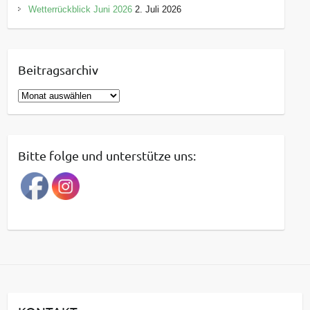
Wetterrückblick Juni 2026
2. Juli 2026
Beitragsarchiv
B
e
i
t
Bitte folge und unterstütze uns:
r
a
g
s
a
r
c
h
i