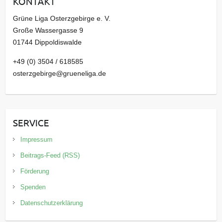
KONTAKT
v
Grüne Liga Osterzgebirge e. V.
Große Wassergasse 9
01744 Dippoldiswalde
+49 (0) 3504 / 618585
osterzgebirge@grueneliga.de
SERVICE
Impressum
Beitrags-Feed (RSS)
Förderung
Spenden
Datenschutzerklärung