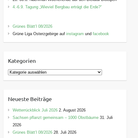
4.-6.9. Tagung „Wieviel Bergbau erträgt die Erde?“
Grünes Blätt’l 08/2026
Grüne Liga Osterzgebirge auf
instagram
und
facebook
Kategorien
K
a
t
e
Neueste Beiträge
g
o
Wetterrückblick Juli 2026
2. August 2026
r
Sachsen pflanzt gemeinsam – 1000 Obstbäume
31. Juli
i
2026
e
Grünes Blätt’l 08/2026
28. Juli 2026