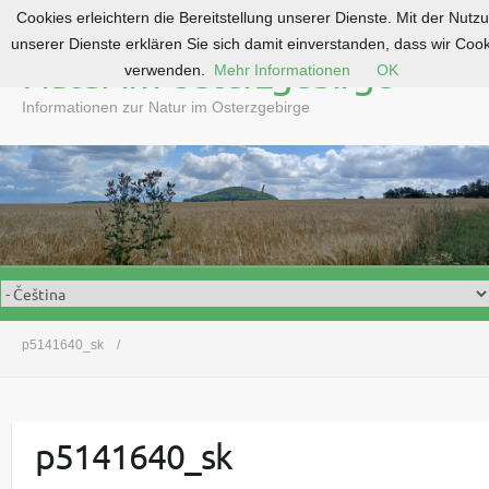
Cookies erleichtern die Bereitstellung unserer Dienste. Mit der Nutz
S
unserer Dienste erklären Sie sich damit einverstanden, dass wir Coo
k
Natur im Osterzgebirge
verwenden.
Mehr Informationen
OK
i
p
Informationen zur Natur im Osterzgebirge
t
o
c
o
n
t
e
n
t
p5141640_sk
p5141640_sk