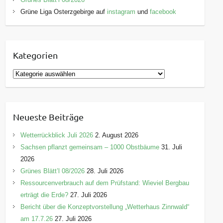
Grüne Liga Osterzgebirge auf
instagram
und
facebook
Kategorien
K
a
t
e
Neueste Beiträge
g
o
Wetterrückblick Juli 2026
2. August 2026
r
Sachsen pflanzt gemeinsam – 1000 Obstbäume
31. Juli
i
2026
e
Grünes Blätt’l 08/2026
28. Juli 2026
n
Ressourcenverbrauch auf dem Prüfstand: Wieviel Bergbau
erträgt die Erde?
27. Juli 2026
Bericht über die Konzeptvorstellung „Wetterhaus Zinnwald“
am 17.7.26
27. Juli 2026