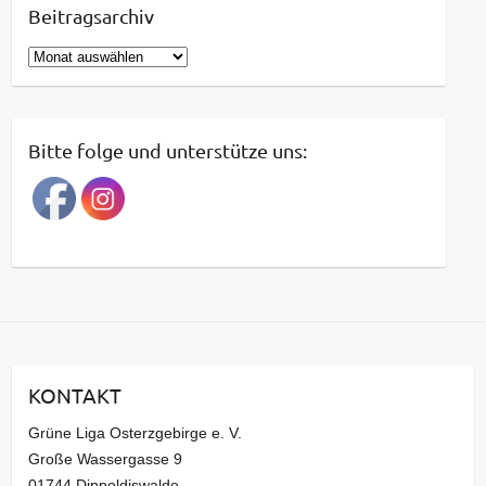
Beitragsarchiv
B
e
i
t
Bitte folge und unterstütze uns:
r
a
g
s
a
r
c
h
i
KONTAKT
v
Grüne Liga Osterzgebirge e. V.
Große Wassergasse 9
01744 Dippoldiswalde