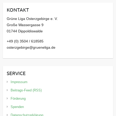
i
KONTAKT
v
Grüne Liga Osterzgebirge e. V.
Große Wassergasse 9
01744 Dippoldiswalde
+49 (0) 3504 / 618585
osterzgebirge@grueneliga.de
SERVICE
Impressum
Beitrags-Feed (RSS)
Förderung
Spenden
Datenschutzerklärung