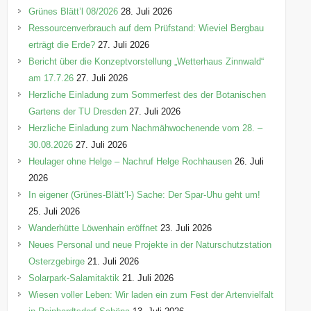
e
Grünes Blätt’l 08/2026
28. Juli 2026
n
Ressourcenverbrauch auf dem Prüfstand: Wieviel Bergbau
erträgt die Erde?
27. Juli 2026
Bericht über die Konzeptvorstellung „Wetterhaus Zinnwald“
am 17.7.26
27. Juli 2026
Herzliche Einladung zum Sommerfest des der Botanischen
Gartens der TU Dresden
27. Juli 2026
Herzliche Einladung zum Nachmähwochenende vom 28. –
30.08.2026
27. Juli 2026
Heulager ohne Helge – Nachruf Helge Rochhausen
26. Juli
2026
In eigener (Grünes-Blätt’l-) Sache: Der Spar-Uhu geht um!
25. Juli 2026
Wanderhütte Löwenhain eröffnet
23. Juli 2026
Neues Personal und neue Projekte in der Naturschutzstation
Osterzgebirge
21. Juli 2026
Solarpark-Salamitaktik
21. Juli 2026
Wiesen voller Leben: Wir laden ein zum Fest der Artenvielfalt