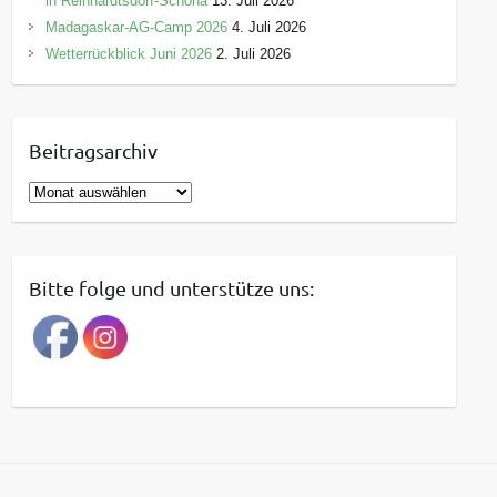
in Reinhardtsdorf-Schöna
13. Juli 2026
Madagaskar-AG-Camp 2026
4. Juli 2026
Wetterrückblick Juni 2026
2. Juli 2026
Beitragsarchiv
B
e
i
t
Bitte folge und unterstütze uns:
r
a
g
s
a
r
c
h