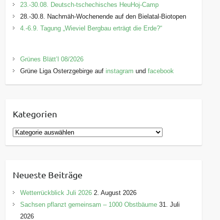
23.-30.08. Deutsch-tschechisches HeuHoj-Camp
28.-30.8. Nachmäh-Wochenende auf den Bielatal-Biotopen
4.-6.9. Tagung „Wieviel Bergbau erträgt die Erde?“
Grünes Blätt’l 08/2026
Grüne Liga Osterzgebirge auf
instagram
und
facebook
Kategorien
K
a
t
e
Neueste Beiträge
g
o
Wetterrückblick Juli 2026
2. August 2026
r
Sachsen pflanzt gemeinsam – 1000 Obstbäume
31. Juli
i
2026