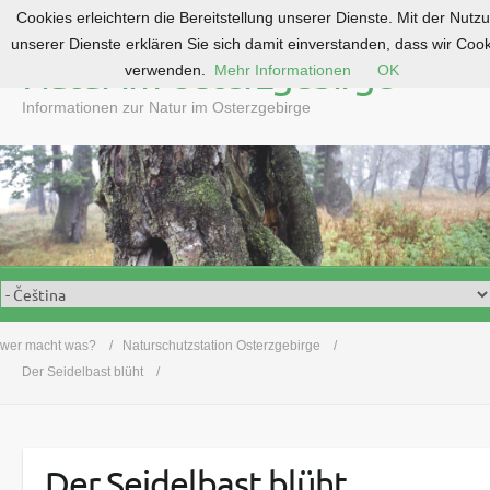
Cookies erleichtern die Bereitstellung unserer Dienste. Mit der Nutz
S
unserer Dienste erklären Sie sich damit einverstanden, dass wir Coo
k
Natur im Osterzgebirge
verwenden.
Mehr Informationen
OK
i
p
Informationen zur Natur im Osterzgebirge
t
o
c
o
n
t
e
n
t
wer macht was?
Naturschutzstation Osterzgebirge
Der Seidelbast blüht
Der Seidelbast blüht