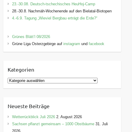
23.-30.08. Deutsch-tschechisches HeuHoj-Camp
28.-30.8. Nachmäh-Wochenende auf den Bielatal-Biotopen
4.-6.9. Tagung „Wieviel Bergbau erträgt die Erde?“
Grünes Blätt’l 08/2026
Grüne Liga Osterzgebirge auf
instagram
und
facebook
Kategorien
K
a
t
e
Neueste Beiträge
g
o
Wetterrückblick Juli 2026
2. August 2026
r
Sachsen pflanzt gemeinsam – 1000 Obstbäume
31. Juli
i
2026