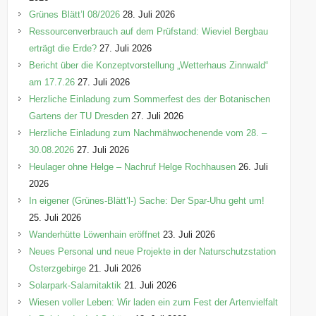
e
Grünes Blätt’l 08/2026
28. Juli 2026
n
Ressourcenverbrauch auf dem Prüfstand: Wieviel Bergbau
erträgt die Erde?
27. Juli 2026
Bericht über die Konzeptvorstellung „Wetterhaus Zinnwald“
am 17.7.26
27. Juli 2026
Herzliche Einladung zum Sommerfest des der Botanischen
Gartens der TU Dresden
27. Juli 2026
Herzliche Einladung zum Nachmähwochenende vom 28. –
30.08.2026
27. Juli 2026
Heulager ohne Helge – Nachruf Helge Rochhausen
26. Juli
2026
In eigener (Grünes-Blätt’l-) Sache: Der Spar-Uhu geht um!
25. Juli 2026
Wanderhütte Löwenhain eröffnet
23. Juli 2026
Neues Personal und neue Projekte in der Naturschutzstation
Osterzgebirge
21. Juli 2026
Solarpark-Salamitaktik
21. Juli 2026
Wiesen voller Leben: Wir laden ein zum Fest der Artenvielfalt