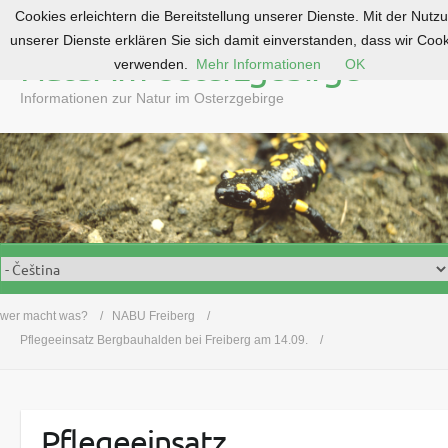
Cookies erleichtern die Bereitstellung unserer Dienste. Mit der Nutz
S
unserer Dienste erklären Sie sich damit einverstanden, dass wir Coo
k
Natur im Osterzgebirge
verwenden.
Mehr Informationen
OK
i
p
Informationen zur Natur im Osterzgebirge
t
o
c
o
n
t
e
n
t
wer macht was?
NABU Freiberg
Pflegeeinsatz Bergbauhalden bei Freiberg am 14.09.
Pflegeeinsatz