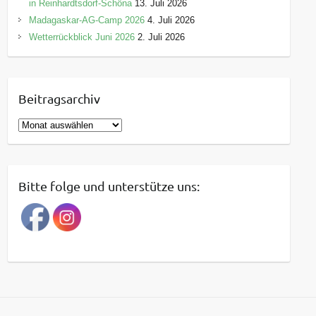
in Reinhardtsdorf-Schöna
13. Juli 2026
Madagaskar-AG-Camp 2026
4. Juli 2026
Wetterrückblick Juni 2026
2. Juli 2026
Beitragsarchiv
B
e
i
t
Bitte folge und unterstütze uns:
r
a
g
s
a
r
c
h