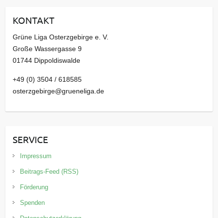
i
KONTAKT
v
Grüne Liga Osterzgebirge e. V.
Große Wassergasse 9
01744 Dippoldiswalde
+49 (0) 3504 / 618585
osterzgebirge@grueneliga.de
SERVICE
Impressum
Beitrags-Feed (RSS)
Förderung
Spenden