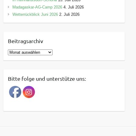
Madagaskar-AG-Camp 2026
4. Juli 2026
Wetterrückblick Juni 2026
2. Juli 2026
Beitragsarchiv
B
e
i
t
Bitte folge und unterstütze uns:
r
a
g
s
a
r
c
h