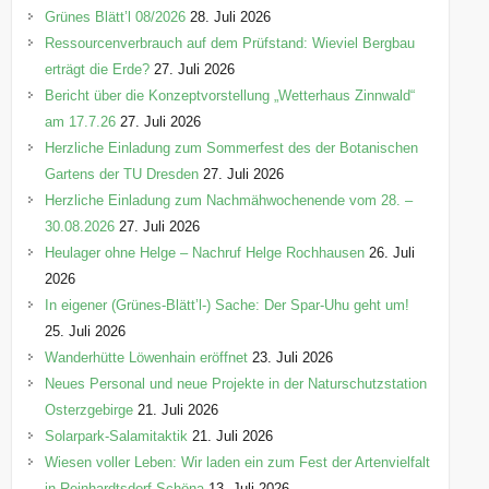
e
Grünes Blätt’l 08/2026
28. Juli 2026
n
Ressourcenverbrauch auf dem Prüfstand: Wieviel Bergbau
erträgt die Erde?
27. Juli 2026
Bericht über die Konzeptvorstellung „Wetterhaus Zinnwald“
am 17.7.26
27. Juli 2026
Herzliche Einladung zum Sommerfest des der Botanischen
Gartens der TU Dresden
27. Juli 2026
Herzliche Einladung zum Nachmähwochenende vom 28. –
30.08.2026
27. Juli 2026
Heulager ohne Helge – Nachruf Helge Rochhausen
26. Juli
2026
In eigener (Grünes-Blätt’l-) Sache: Der Spar-Uhu geht um!
25. Juli 2026
Wanderhütte Löwenhain eröffnet
23. Juli 2026
Neues Personal und neue Projekte in der Naturschutzstation
Osterzgebirge
21. Juli 2026
Solarpark-Salamitaktik
21. Juli 2026
Wiesen voller Leben: Wir laden ein zum Fest der Artenvielfalt
in Reinhardtsdorf-Schöna
13. Juli 2026