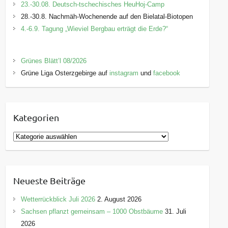
23.-30.08. Deutsch-tschechisches HeuHoj-Camp
28.-30.8. Nachmäh-Wochenende auf den Bielatal-Biotopen
4.-6.9. Tagung „Wieviel Bergbau erträgt die Erde?“
Grünes Blätt’l 08/2026
Grüne Liga Osterzgebirge auf
instagram
und
facebook
Kategorien
K
a
t
e
Neueste Beiträge
g
o
Wetterrückblick Juli 2026
2. August 2026
r
Sachsen pflanzt gemeinsam – 1000 Obstbäume
31. Juli
i
2026