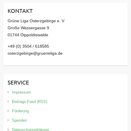
i
KONTAKT
v
Grüne Liga Osterzgebirge e. V.
Große Wassergasse 9
01744 Dippoldiswalde
+49 (0) 3504 / 618585
osterzgebirge@grueneliga.de
SERVICE
Impressum
Beitrags-Feed (RSS)
Förderung
Spenden
Datenschutzerklärung