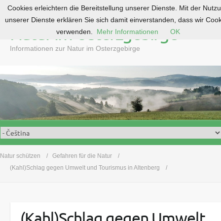
Cookies erleichtern die Bereitstellung unserer Dienste. Mit der Nutz
S
unserer Dienste erklären Sie sich damit einverstanden, dass wir Coo
k
Natur im Osterzgebirge
verwenden.
Mehr Informationen
OK
i
p
Informationen zur Natur im Osterzgebirge
t
o
c
o
n
t
e
n
t
Natur schützen
Gefahren für die Natur
(Kahl)Schlag gegen Umwelt und Tourismus in Altenberg
(Kahl)Schlag gegen Umwelt