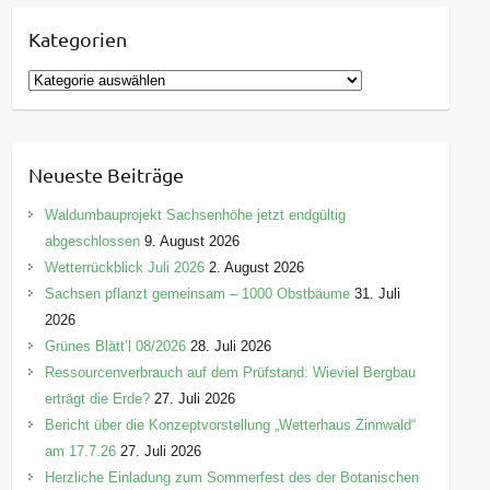
Kategorien
K
a
t
e
Neueste Beiträge
g
o
Waldumbauprojekt Sachsenhöhe jetzt endgültig
r
abgeschlossen
9. August 2026
i
Wetterrückblick Juli 2026
2. August 2026
e
Sachsen pflanzt gemeinsam – 1000 Obstbäume
31. Juli
n
2026
Grünes Blätt’l 08/2026
28. Juli 2026
Ressourcenverbrauch auf dem Prüfstand: Wieviel Bergbau
erträgt die Erde?
27. Juli 2026
Bericht über die Konzeptvorstellung „Wetterhaus Zinnwald“
am 17.7.26
27. Juli 2026
Herzliche Einladung zum Sommerfest des der Botanischen