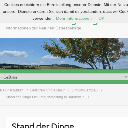
Cookies erleichtern die Bereitstellung unserer Dienste. Mit der Nutz
S
unserer Dienste erklären Sie sich damit einverstanden, dass wir Coo
k
Natur im Osterzgebirge
verwenden.
Mehr Informationen
OK
i
p
Informationen zur Natur im Osterzgebirge
t
o
c
o
n
t
e
n
t
Natur schützen
Gefahren für die Natur
Lithium-Bergbau
Stand der Dinge Lithiumaufbereitung in Bärenstein
Stand der Dinge