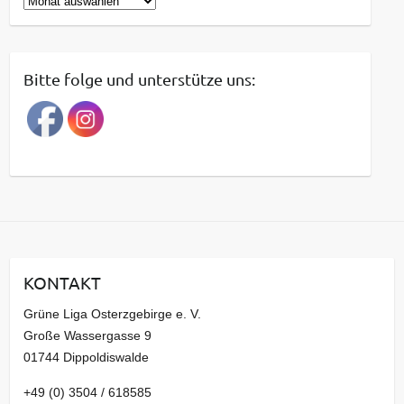
B
e
i
t
Bitte folge und unterstütze uns:
r
a
g
s
a
r
c
h
i
KONTAKT
v
Grüne Liga Osterzgebirge e. V.
Große Wassergasse 9
01744 Dippoldiswalde
+49 (0) 3504 / 618585