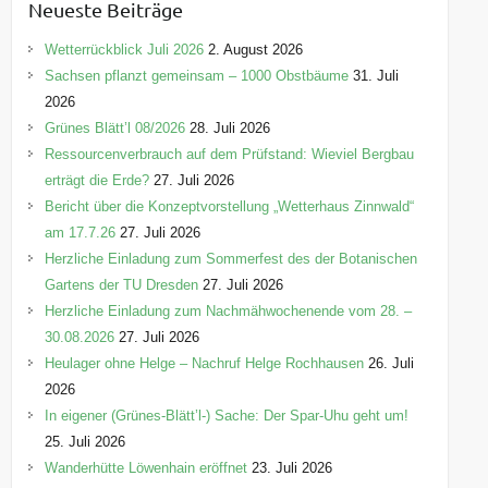
Neueste Beiträge
g
o
Wetterrückblick Juli 2026
2. August 2026
r
Sachsen pflanzt gemeinsam – 1000 Obstbäume
31. Juli
i
2026
e
Grünes Blätt’l 08/2026
28. Juli 2026
n
Ressourcenverbrauch auf dem Prüfstand: Wieviel Bergbau
erträgt die Erde?
27. Juli 2026
Bericht über die Konzeptvorstellung „Wetterhaus Zinnwald“
am 17.7.26
27. Juli 2026
Herzliche Einladung zum Sommerfest des der Botanischen
Gartens der TU Dresden
27. Juli 2026
Herzliche Einladung zum Nachmähwochenende vom 28. –
30.08.2026
27. Juli 2026
Heulager ohne Helge – Nachruf Helge Rochhausen
26. Juli
2026
In eigener (Grünes-Blätt’l-) Sache: Der Spar-Uhu geht um!
25. Juli 2026
Wanderhütte Löwenhain eröffnet
23. Juli 2026