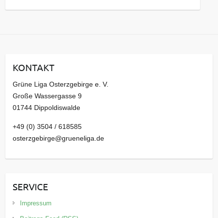
a
r
c
h
i
KONTAKT
v
Grüne Liga Osterzgebirge e. V.
Große Wassergasse 9
01744 Dippoldiswalde
+49 (0) 3504 / 618585
osterzgebirge@grueneliga.de
SERVICE
Impressum