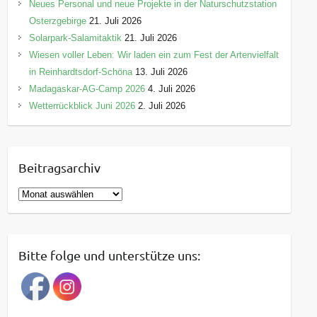
Neues Personal und neue Projekte in der Naturschutzstation
Osterzgebirge
21. Juli 2026
Solarpark-Salamitaktik
21. Juli 2026
Wiesen voller Leben: Wir laden ein zum Fest der Artenvielfalt
in Reinhardtsdorf-Schöna
13. Juli 2026
Madagaskar-AG-Camp 2026
4. Juli 2026
Wetterrückblick Juni 2026
2. Juli 2026
Beitragsarchiv
B
e
i
t
Bitte folge und unterstütze uns:
r
a
g
s