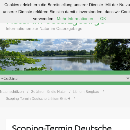
Cookies erleichtern die Bereitstellung unserer Dienste. Mit der Nutz
S
unserer Dienste erklären Sie sich damit einverstanden, dass wir Coo
k
Natur im Osterzgebirge
verwenden.
Mehr Informationen
OK
i
p
Informationen zur Natur im Osterzgebirge
t
o
c
o
n
t
e
n
t
Natur schützen
Gefahren für die Natur
Lithium-Bergbau
Scoping-Termin Deutsche Lithium GmbH
Scoping-Termin Deutsche