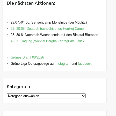
Die nächsten Aktionen:
29.07.-04.08. Sensencamp Mohelnice (bei Müglitz)
23.-30.08. Deutsch-tschechisches HeuHoj-Camp
28.-30.8. Nachmäh-Wochenende auf den Bielatal-Biotopen
4.-6.9. Tagung „Wieviel Bergbau erträgt die Erde?“
Grünes Blätt’l 08/2026
Grüne Liga Osterzgebirge auf
instagram
und
facebook
Kategorien
K
a
t
e