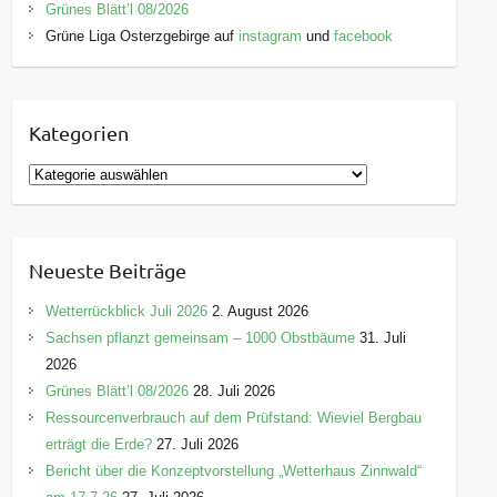
Grünes Blätt’l 08/2026
Grüne Liga Osterzgebirge auf
instagram
und
facebook
Kategorien
K
a
t
e
Neueste Beiträge
g
o
Wetterrückblick Juli 2026
2. August 2026
r
Sachsen pflanzt gemeinsam – 1000 Obstbäume
31. Juli
i
2026
e
Grünes Blätt’l 08/2026
28. Juli 2026
n
Ressourcenverbrauch auf dem Prüfstand: Wieviel Bergbau
erträgt die Erde?
27. Juli 2026
Bericht über die Konzeptvorstellung „Wetterhaus Zinnwald“