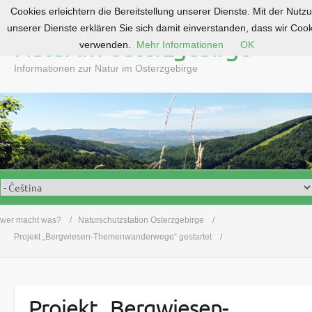
Cookies erleichtern die Bereitstellung unserer Dienste. Mit der Nutz
S
unserer Dienste erklären Sie sich damit einverstanden, dass wir Coo
k
Natur im Osterzgebirge
verwenden.
Mehr Informationen
OK
i
p
Informationen zur Natur im Osterzgebirge
t
o
c
o
n
t
e
n
t
wer macht was?
Naturschutzstation Osterzgebirge
Projekt „Bergwiesen-Themenwanderwege“ gestartet
Projekt „Bergwiesen-