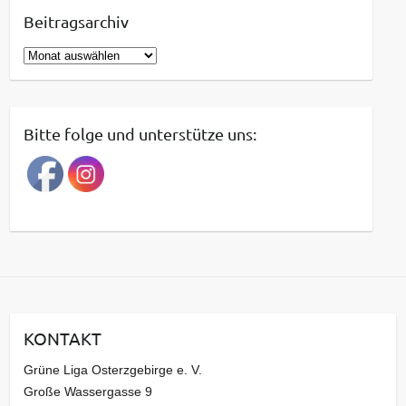
Beitragsarchiv
B
e
i
t
Bitte folge und unterstütze uns:
r
a
g
s
a
r
c
h
i
KONTAKT
v
Grüne Liga Osterzgebirge e. V.
Große Wassergasse 9