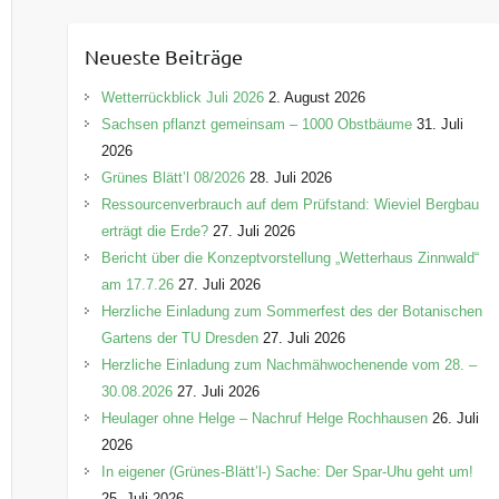
t
e
Neueste Beiträge
g
o
Wetterrückblick Juli 2026
2. August 2026
r
Sachsen pflanzt gemeinsam – 1000 Obstbäume
31. Juli
i
2026
e
Grünes Blätt’l 08/2026
28. Juli 2026
n
Ressourcenverbrauch auf dem Prüfstand: Wieviel Bergbau
erträgt die Erde?
27. Juli 2026
Bericht über die Konzeptvorstellung „Wetterhaus Zinnwald“
am 17.7.26
27. Juli 2026
Herzliche Einladung zum Sommerfest des der Botanischen
Gartens der TU Dresden
27. Juli 2026
Herzliche Einladung zum Nachmähwochenende vom 28. –
30.08.2026
27. Juli 2026
Heulager ohne Helge – Nachruf Helge Rochhausen
26. Juli
2026
In eigener (Grünes-Blätt’l-) Sache: Der Spar-Uhu geht um!
25. Juli 2026