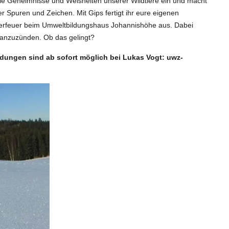
ie Geheimnisse und Weisheiten unserer Wildtiere ein und macht
r Spuren und Zeichen. Mit Gips fertigt ihr eure eigenen
agerfeuer beim Umweltbildungshaus Johannishöhe aus. Dabei
z anzuzünden. Ob das gelingt?
ldungen sind ab sofort möglich bei Lukas Vogt: uwz-