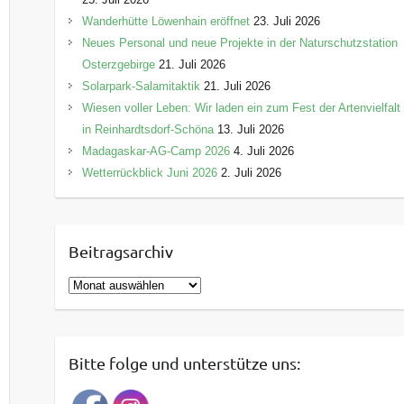
Wanderhütte Löwenhain eröffnet
23. Juli 2026
Neues Personal und neue Projekte in der Naturschutzstation
Osterzgebirge
21. Juli 2026
Solarpark-Salamitaktik
21. Juli 2026
Wiesen voller Leben: Wir laden ein zum Fest der Artenvielfalt
in Reinhardtsdorf-Schöna
13. Juli 2026
Madagaskar-AG-Camp 2026
4. Juli 2026
Wetterrückblick Juni 2026
2. Juli 2026
Beitragsarchiv
B
e
i
t
Bitte folge und unterstütze uns:
r
a