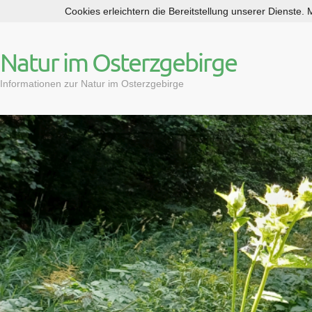
Cookies erleichtern die Bereitstellung unserer Dienste.
S
k
i
Natur im Osterzgebirge
p
t
Informationen zur Natur im Osterzgebirge
o
c
o
n
t
e
n
t