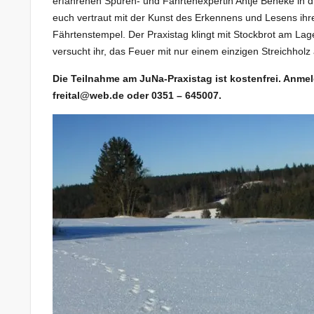
erfahrenen Spuren- und Fährtenexpertin Antje Beneke in d
euch vertraut mit der Kunst des Erkennens und Lesens ihre
Fährtenstempel. Der Praxistag klingt mit Stockbrot am L
versucht ihr, das Feuer mit nur einem einzigen Streichhol
Die Teilnahme am JuNa-Praxistag ist kostenfrei. Anme
freital@web.de oder 0351 – 645007.