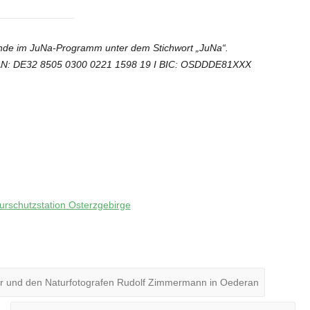
pende im JuNa-Programm unter dem Stichwort „JuNa“.
 IBAN: DE32 8505 0300 0221 1598 19 I BIC: OSDDDE81XXX
urschutzstation Osterzgebirge
er und den Naturfotografen Rudolf Zimmermann in Oederan