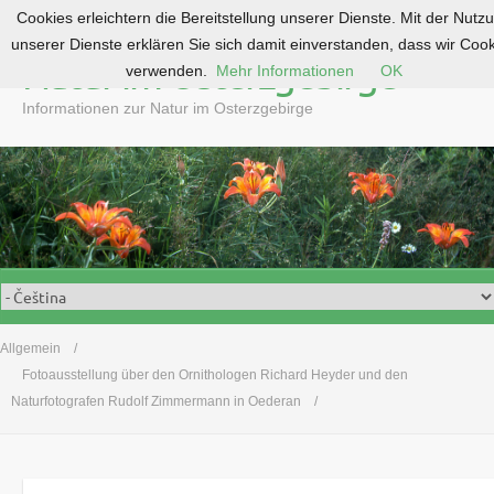
Cookies erleichtern die Bereitstellung unserer Dienste. Mit der Nutz
S
unserer Dienste erklären Sie sich damit einverstanden, dass wir Coo
k
Natur im Osterzgebirge
verwenden.
Mehr Informationen
OK
i
p
Informationen zur Natur im Osterzgebirge
t
o
c
o
n
t
e
n
t
Allgemein
Fotoausstellung über den Ornithologen Richard Heyder und den
Naturfotografen Rudolf Zimmermann in Oederan