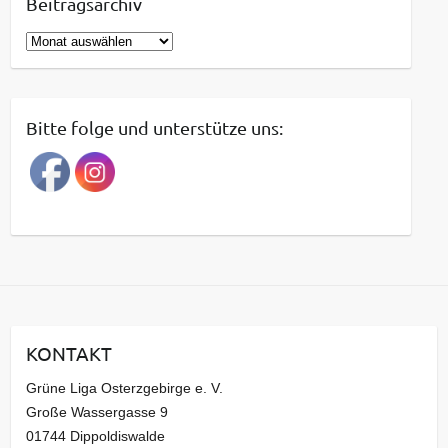
Beitragsarchiv
B
e
i
t
Bitte folge und unterstütze uns:
r
a
g
s
a
r
c
h
i
KONTAKT
v
Grüne Liga Osterzgebirge e. V.
Große Wassergasse 9
01744 Dippoldiswalde