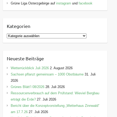
Grüne Liga Osterzgebirge auf
instagram
und
facebook
Kategorien
K
a
t
e
Neueste Beiträge
g
o
Wetterrückblick Juli 2026
2. August 2026
r
Sachsen pflanzt gemeinsam – 1000 Obstbäume
31. Juli
i
2026
e
Grünes Blätt’l 08/2026
28. Juli 2026
n
Ressourcenverbrauch auf dem Prüfstand: Wieviel Bergbau
erträgt die Erde?
27. Juli 2026
Bericht über die Konzeptvorstellung „Wetterhaus Zinnwald“
am 17.7.26
27. Juli 2026