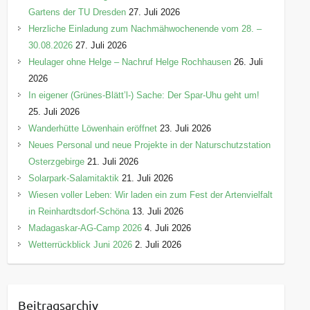
Gartens der TU Dresden
27. Juli 2026
Herzliche Einladung zum Nachmähwochenende vom 28. –
30.08.2026
27. Juli 2026
Heulager ohne Helge – Nachruf Helge Rochhausen
26. Juli
2026
In eigener (Grünes-Blätt’l-) Sache: Der Spar-Uhu geht um!
25. Juli 2026
Wanderhütte Löwenhain eröffnet
23. Juli 2026
Neues Personal und neue Projekte in der Naturschutzstation
Osterzgebirge
21. Juli 2026
Solarpark-Salamitaktik
21. Juli 2026
Wiesen voller Leben: Wir laden ein zum Fest der Artenvielfalt
in Reinhardtsdorf-Schöna
13. Juli 2026
Madagaskar-AG-Camp 2026
4. Juli 2026
Wetterrückblick Juni 2026
2. Juli 2026
Beitragsarchiv