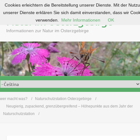
Cookies erleichtern die Bereitstellung unserer Dienste. Mit der Nutz
S
unserer Dienste erklären Sie sich damit einverstanden, dass wir Coo
k
Natur im Osterzgebirge
verwenden.
Mehr Informationen
OK
i
p
Informationen zur Natur im Osterzgebirge
t
o
c
o
n
t
e
n
t
wer macht was?
Naturschutzstation Osterzgebirge
Neugierig, zupackend, grenzübergreifend – Höhepunkte aus dem Jahr der
Naturschutzstation