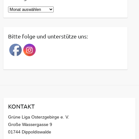
B
e
i
t
Bitte folge und unterstütze uns:
r
a
g
s
a
r
c
h
i
KONTAKT
v
Grüne Liga Osterzgebirge e. V.
Große Wassergasse 9
01744 Dippoldiswalde