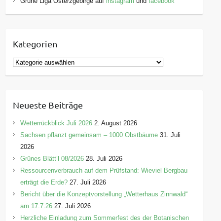
Grüne Liga Osterzgebirge auf
instagram
und
facebook
Kategorien
K
a
t
e
Neueste Beiträge
g
o
Wetterrückblick Juli 2026
2. August 2026
r
Sachsen pflanzt gemeinsam – 1000 Obstbäume
31. Juli
i
2026
e
Grünes Blätt’l 08/2026
28. Juli 2026
n
Ressourcenverbrauch auf dem Prüfstand: Wieviel Bergbau
erträgt die Erde?
27. Juli 2026
Bericht über die Konzeptvorstellung „Wetterhaus Zinnwald“
am 17.7.26
27. Juli 2026
Herzliche Einladung zum Sommerfest des der Botanischen