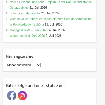
Neues Personal und neue Projekte in der Naturschutzstation
Osterzgebirge
21. Juli 2026
Solarpark-Salamitaktik
21. Juli 2026
Wiesen voller Leben: Wir laden ein zum Fest der Artenvielfalt
in Reinhardtsdorf-Schöna
13. Juli 2026
Madagaskar-AG-Camp 2026
4. Juli 2026
Wetterrückblick Juni 2026
2. Juli 2026
Beitragsarchiv
B
e
i
t
Bitte folge und unterstütze uns:
r
a
g
s