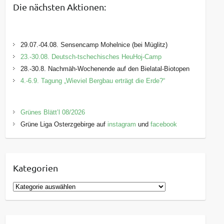
Die nächsten Aktionen:
29.07.-04.08. Sensencamp Mohelnice (bei Müglitz)
23.-30.08. Deutsch-tschechisches HeuHoj-Camp
28.-30.8. Nachmäh-Wochenende auf den Bielatal-Biotopen
4.-6.9. Tagung „Wieviel Bergbau erträgt die Erde?“
Grünes Blätt’l 08/2026
Grüne Liga Osterzgebirge auf
instagram
und
facebook
Kategorien
K
a
t
e