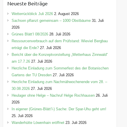
Neueste Beiträge
g
o
Wetterrückblick Juli 2026
2. August 2026
r
Sachsen pflanzt gemeinsam – 1000 Obstbäume
31. Juli
i
2026
e
Grünes Blätt’l 08/2026
28. Juli 2026
n
Ressourcenverbrauch auf dem Prüfstand: Wieviel Bergbau
erträgt die Erde?
27. Juli 2026
Bericht über die Konzeptvorstellung „Wetterhaus Zinnwald“
am 17.7.26
27. Juli 2026
Herzliche Einladung zum Sommerfest des der Botanischen
Gartens der TU Dresden
27. Juli 2026
Herzliche Einladung zum Nachmähwochenende vom 28. –
30.08.2026
27. Juli 2026
Heulager ohne Helge – Nachruf Helge Rochhausen
26. Juli
2026
In eigener (Grünes-Blätt’l-) Sache: Der Spar-Uhu geht um!
25. Juli 2026
Wanderhütte Löwenhain eröffnet
23. Juli 2026