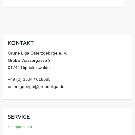
a
r
c
h
i
KONTAKT
v
Grüne Liga Osterzgebirge e. V.
Große Wassergasse 9
01744 Dippoldiswalde
+49 (0) 3504 / 618585
osterzgebirge@grueneliga.de
SERVICE
Impressum