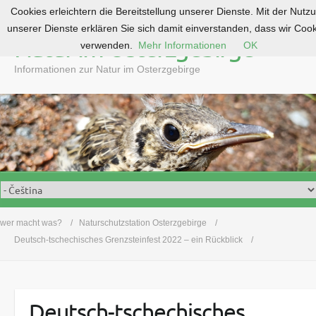
Cookies erleichtern die Bereitstellung unserer Dienste. Mit der Nutz
S
unserer Dienste erklären Sie sich damit einverstanden, dass wir Coo
k
Natur im Osterzgebirge
verwenden.
Mehr Informationen
OK
i
p
Informationen zur Natur im Osterzgebirge
t
o
c
o
n
t
e
n
t
wer macht was?
Naturschutzstation Osterzgebirge
Deutsch-tschechisches Grenzsteinfest 2022 – ein Rückblick
Deutsch-tschechisches