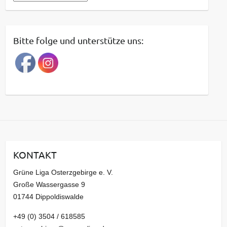
e
i
t
Bitte folge und unterstütze uns:
r
a
g
s
a
r
c
h
i
KONTAKT
v
Grüne Liga Osterzgebirge e. V.
Große Wassergasse 9
01744 Dippoldiswalde
+49 (0) 3504 / 618585