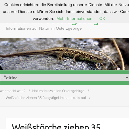
Cookies erleichtern die Bereitstellung unserer Dienste. Mit der Nutz
S
unserer Dienste erklären Sie sich damit einverstanden, dass wir Coo
k
Natur im Osterzgebirge
verwenden.
Mehr Informationen
OK
i
p
Informationen zur Natur im Osterzgebirge
t
o
c
o
n
t
e
n
t
wer macht was?
Naturschutzstation Osterzgebirge
Weißstörche ziehen 35 Jungvögel im Landkreis auf
Weißstörche ziehen 35