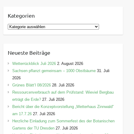
Kategorien
K
a
t
e
Neueste Beiträge
g
o
Wetterrückblick Juli 2026
2. August 2026
r
Sachsen pflanzt gemeinsam – 1000 Obstbäume
31. Juli
i
2026
e
Grünes Blätt’l 08/2026
28. Juli 2026
n
Ressourcenverbrauch auf dem Prüfstand: Wieviel Bergbau
erträgt die Erde?
27. Juli 2026
Bericht über die Konzeptvorstellung „Wetterhaus Zinnwald“
am 17.7.26
27. Juli 2026
Herzliche Einladung zum Sommerfest des der Botanischen
Gartens der TU Dresden
27. Juli 2026