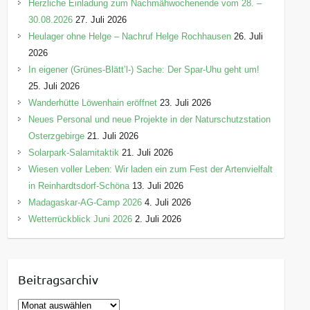
Herzliche Einladung zum Nachmähwochenende vom 28. –
30.08.2026
27. Juli 2026
Heulager ohne Helge – Nachruf Helge Rochhausen
26. Juli
2026
In eigener (Grünes-Blätt’l-) Sache: Der Spar-Uhu geht um!
25. Juli 2026
Wanderhütte Löwenhain eröffnet
23. Juli 2026
Neues Personal und neue Projekte in der Naturschutzstation
Osterzgebirge
21. Juli 2026
Solarpark-Salamitaktik
21. Juli 2026
Wiesen voller Leben: Wir laden ein zum Fest der Artenvielfalt
in Reinhardtsdorf-Schöna
13. Juli 2026
Madagaskar-AG-Camp 2026
4. Juli 2026
Wetterrückblick Juni 2026
2. Juli 2026
Beitragsarchiv
B