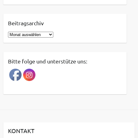
Beitragsarchiv
B
e
i
t
Bitte folge und unterstütze uns:
r
a
g
s
a
r
c
h
i
KONTAKT
v