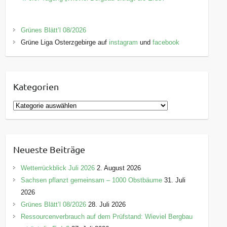
Grünes Blätt’l 08/2026
Grüne Liga Osterzgebirge auf
instagram
und
facebook
Kategorien
K
a
t
e
Neueste Beiträge
g
o
Wetterrückblick Juli 2026
2. August 2026
r
Sachsen pflanzt gemeinsam – 1000 Obstbäume
31. Juli
i
2026
e
Grünes Blätt’l 08/2026
28. Juli 2026
n
Ressourcenverbrauch auf dem Prüfstand: Wieviel Bergbau