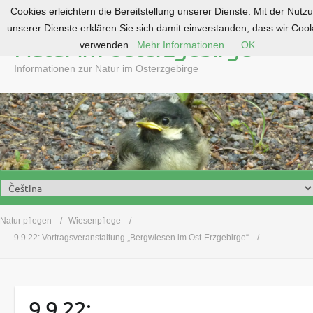
Cookies erleichtern die Bereitstellung unserer Dienste. Mit der Nutz
S
unserer Dienste erklären Sie sich damit einverstanden, dass wir Coo
k
Natur im Osterzgebirge
verwenden.
Mehr Informationen
OK
i
p
Informationen zur Natur im Osterzgebirge
t
o
c
o
n
t
e
n
t
Natur pflegen
Wiesenpflege
9.9.22: Vortragsveranstaltung „Bergwiesen im Ost-Erzgebirge“
9.9.22: