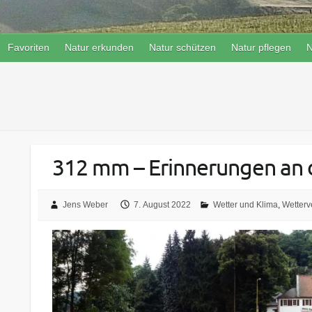
Favoriten
Natur erkunden
Natur schützen
Natur pflegen
N
312 mm – Erinnerungen an 
Jens Weber
7. August 2022
Wetter und Klima
,
Wetterv