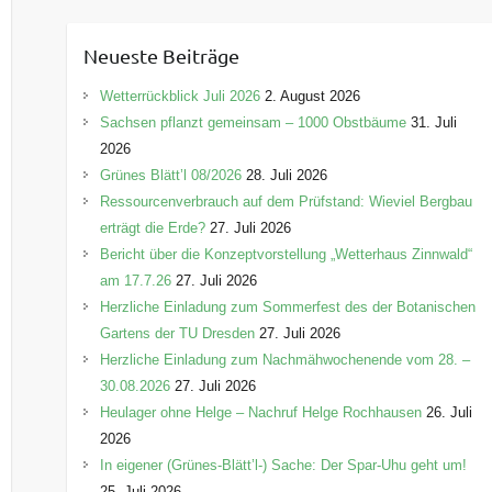
t
e
Neueste Beiträge
g
o
Wetterrückblick Juli 2026
2. August 2026
r
Sachsen pflanzt gemeinsam – 1000 Obstbäume
31. Juli
i
2026
e
Grünes Blätt’l 08/2026
28. Juli 2026
n
Ressourcenverbrauch auf dem Prüfstand: Wieviel Bergbau
erträgt die Erde?
27. Juli 2026
Bericht über die Konzeptvorstellung „Wetterhaus Zinnwald“
am 17.7.26
27. Juli 2026
Herzliche Einladung zum Sommerfest des der Botanischen
Gartens der TU Dresden
27. Juli 2026
Herzliche Einladung zum Nachmähwochenende vom 28. –
30.08.2026
27. Juli 2026
Heulager ohne Helge – Nachruf Helge Rochhausen
26. Juli
2026
In eigener (Grünes-Blätt’l-) Sache: Der Spar-Uhu geht um!
25. Juli 2026