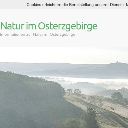
Cookies erleichtern die Bereitstellung unserer Dienste.
S
k
i
Natur im Osterzgebirge
p
t
Informationen zur Natur im Osterzgebirge
o
c
o
n
t
e
n
t