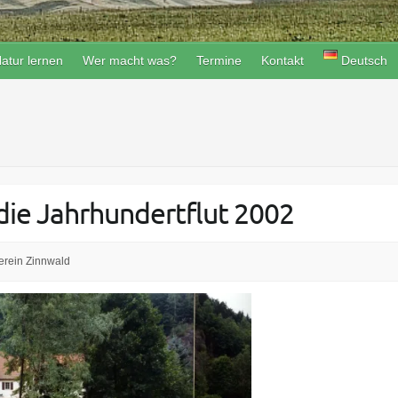
atur lernen
Wer macht was?
Termine
Kontakt
Deutsch
die Jahrhundertflut 2002
erein Zinnwald