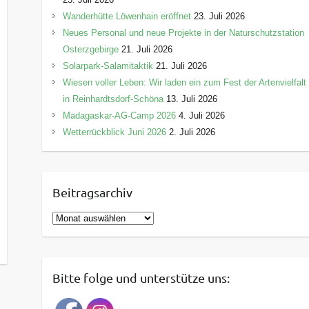
Wanderhütte Löwenhain eröffnet
23. Juli 2026
Neues Personal und neue Projekte in der Naturschutzstation
Osterzgebirge
21. Juli 2026
Solarpark-Salamitaktik
21. Juli 2026
Wiesen voller Leben: Wir laden ein zum Fest der Artenvielfalt
in Reinhardtsdorf-Schöna
13. Juli 2026
Madagaskar-AG-Camp 2026
4. Juli 2026
Wetterrückblick Juni 2026
2. Juli 2026
Beitragsarchiv
B
e
i
t
Bitte folge und unterstütze uns:
r
a