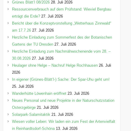
e
Grünes Blätt’l 08/2026
28. Juli 2026
n
Ressourcenverbrauch auf dem Prüfstand: Wieviel Bergbau
erträgt die Erde?
27. Juli 2026
Bericht über die Konzeptvorstellung „Wetterhaus Zinnwald“
am 17.7.26
27. Juli 2026
Herzliche Einladung zum Sommerfest des der Botanischen
Gartens der TU Dresden
27. Juli 2026
Herzliche Einladung zum Nachmähwochenende vom 28. –
30.08.2026
27. Juli 2026
Heulager ohne Helge – Nachruf Helge Rochhausen
26. Juli
2026
In eigener (Grünes-Blätt’l-) Sache: Der Spar-Uhu geht um!
25. Juli 2026
Wanderhütte Löwenhain eröffnet
23. Juli 2026
Neues Personal und neue Projekte in der Naturschutzstation
Osterzgebirge
21. Juli 2026
Solarpark-Salamitaktik
21. Juli 2026
Wiesen voller Leben: Wir laden ein zum Fest der Artenvielfalt
in Reinhardtsdorf-Schöna
13. Juli 2026