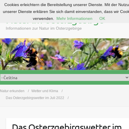
Cookies erleichtern die Bereitstellung unserer Dienste. Mit der Nutz
S
unserer Dienste erklären Sie sich damit einverstanden, dass wir Coo
k
Natur im Osterzgebirge
verwenden.
Mehr Informationen
OK
i
p
Informationen zur Natur im Osterzgebirge
t
o
c
o
n
t
e
n
t
Natur erkunden
Wetter und Klima
Das Osterzgebirgswetter im Juli 2022
Das Osterzgebirgswetter im