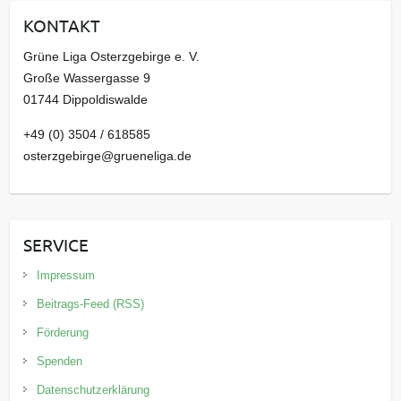
i
KONTAKT
v
Grüne Liga Osterzgebirge e. V.
Große Wassergasse 9
01744 Dippoldiswalde
+49 (0) 3504 / 618585
osterzgebirge@grueneliga.de
SERVICE
Impressum
Beitrags-Feed (RSS)
Förderung
Spenden
Datenschutzerklärung