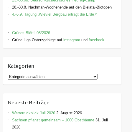
23.-30.08. Deutsch-tschechisches HeuHoj-Camp
28.-30.8. Nachmäh-Wochenende auf den Bielatal-Biotopen
4.-6.9. Tagung „Wieviel Bergbau erträgt die Erde?“
Grünes Blätt’l 08/2026
Grüne Liga Osterzgebirge auf
instagram
und
facebook
Kategorien
K
a
t
e
Neueste Beiträge
g
o
Wetterrückblick Juli 2026
2. August 2026
r
Sachsen pflanzt gemeinsam – 1000 Obstbäume
31. Juli
i
2026