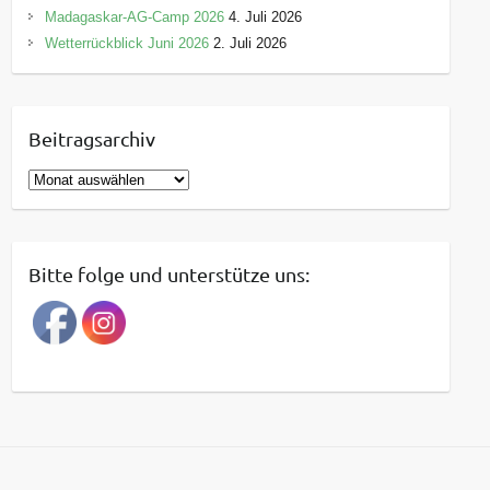
Madagaskar-AG-Camp 2026
4. Juli 2026
Wetterrückblick Juni 2026
2. Juli 2026
Beitragsarchiv
B
e
i
t
Bitte folge und unterstütze uns:
r
a
g
s
a
r
c
h