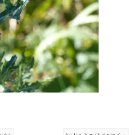
sblick
Ein Jahr „Junge Tierfreunde“
→