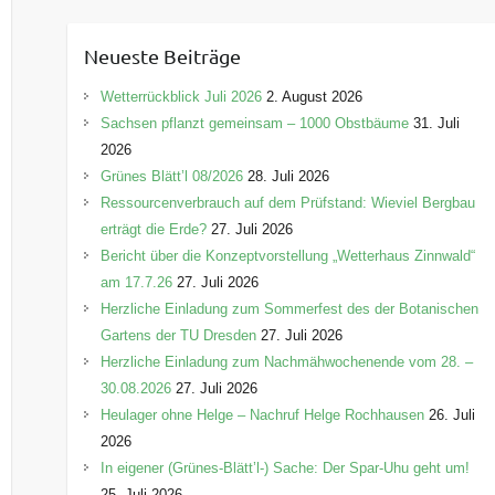
t
e
Neueste Beiträge
g
o
Wetterrückblick Juli 2026
2. August 2026
r
Sachsen pflanzt gemeinsam – 1000 Obstbäume
31. Juli
i
2026
e
Grünes Blätt’l 08/2026
28. Juli 2026
n
Ressourcenverbrauch auf dem Prüfstand: Wieviel Bergbau
erträgt die Erde?
27. Juli 2026
Bericht über die Konzeptvorstellung „Wetterhaus Zinnwald“
am 17.7.26
27. Juli 2026
Herzliche Einladung zum Sommerfest des der Botanischen
Gartens der TU Dresden
27. Juli 2026
Herzliche Einladung zum Nachmähwochenende vom 28. –
30.08.2026
27. Juli 2026
Heulager ohne Helge – Nachruf Helge Rochhausen
26. Juli
2026
In eigener (Grünes-Blätt’l-) Sache: Der Spar-Uhu geht um!
25. Juli 2026