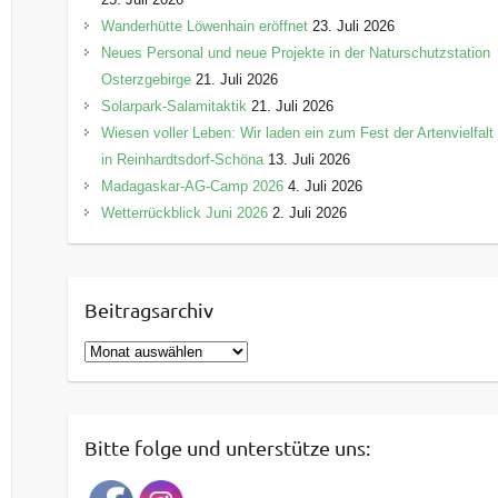
Wanderhütte Löwenhain eröffnet
23. Juli 2026
Neues Personal und neue Projekte in der Naturschutzstation
Osterzgebirge
21. Juli 2026
Solarpark-Salamitaktik
21. Juli 2026
Wiesen voller Leben: Wir laden ein zum Fest der Artenvielfalt
in Reinhardtsdorf-Schöna
13. Juli 2026
Madagaskar-AG-Camp 2026
4. Juli 2026
Wetterrückblick Juni 2026
2. Juli 2026
Beitragsarchiv
B
e
i
t
Bitte folge und unterstütze uns:
r
a