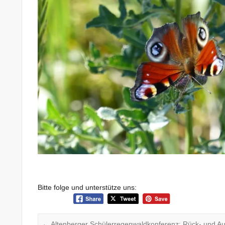
Bitte folge und unterstütze uns:
←
Altenberger Schülerregenwaldkonferenz: Rück- und Au