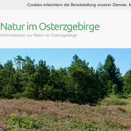
Cookies erleichtern die Bereitstellung unserer Dienste.
S
k
i
Natur im Osterzgebirge
p
t
Informationen zur Natur im Osterzgebirge
o
c
o
n
t
e
n
t