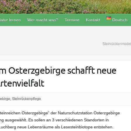
atur lernen
Wer macht was?
Termine
Kontakt
Deutsch
Steinrückenmodell
m Osterzgebirge schafft neue
tenvielfalt
gebirge
,
Steinrückenpflege
teinreichen Osterzgebirge“ der Naturschutzstation Osterzgebirge
ng ausgewählt. Es sollen an 3 verschiedenen Standorten in
Luchberg neue Lebensräume als Lesesteinbiotope entstehen.