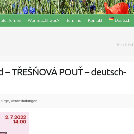
atur lernen
Wer macht was?
Termine
Kontakt
Deutsch
Kirschfes
ald – TŘEŠŇOVÁ POUŤ – deutsch-
ebirge
,
Veranstaltungen