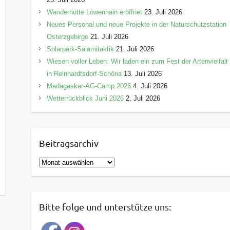
Wanderhütte Löwenhain eröffnet
23. Juli 2026
Neues Personal und neue Projekte in der Naturschutzstation
Osterzgebirge
21. Juli 2026
Solarpark-Salamitaktik
21. Juli 2026
Wiesen voller Leben: Wir laden ein zum Fest der Artenvielfalt
in Reinhardtsdorf-Schöna
13. Juli 2026
Madagaskar-AG-Camp 2026
4. Juli 2026
Wetterrückblick Juni 2026
2. Juli 2026
Beitragsarchiv
B
e
i
t
Bitte folge und unterstütze uns:
r
a