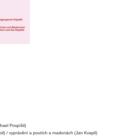
hael Pospíšil)
l) / vyprávění a poutích a madonách (Jan Kvapil)