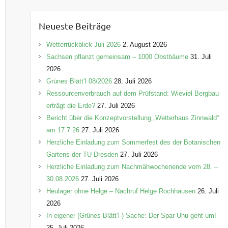
t
e
Neueste Beiträge
g
o
Wetterrückblick Juli 2026
2. August 2026
r
Sachsen pflanzt gemeinsam – 1000 Obstbäume
31. Juli
i
2026
e
Grünes Blätt’l 08/2026
28. Juli 2026
n
Ressourcenverbrauch auf dem Prüfstand: Wieviel Bergbau
erträgt die Erde?
27. Juli 2026
Bericht über die Konzeptvorstellung „Wetterhaus Zinnwald“
am 17.7.26
27. Juli 2026
Herzliche Einladung zum Sommerfest des der Botanischen
Gartens der TU Dresden
27. Juli 2026
Herzliche Einladung zum Nachmähwochenende vom 28. –
30.08.2026
27. Juli 2026
Heulager ohne Helge – Nachruf Helge Rochhausen
26. Juli
2026
In eigener (Grünes-Blätt’l-) Sache: Der Spar-Uhu geht um!
25. Juli 2026