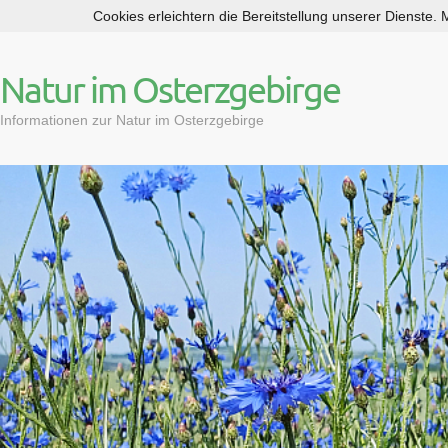
Cookies erleichtern die Bereitstellung unserer Dienste.
S
k
i
Natur im Osterzgebirge
p
t
Informationen zur Natur im Osterzgebirge
o
c
o
n
t
e
n
t