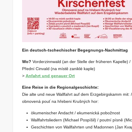
Ein deutsch-tschechischer Begegnungs-Nachmittag
Wo?
Vorderzinnwald (an der Stelle der früheren Kapelle) /
Přední Cinvald (na místě zaniklé kaple)
>
Anfahrt und genauer Ort
Eine Reise in die Regionalgeschichte:
Die alte und neue Wallfahrt auf dem Erzgebirgskamm mit: /
obnovená pouť na hřebeni Krušných hor:
ökumenischer Andacht / ekumenická pobožnost
Wallfahrtsliedern (Michael Pospíšil) / poutní písně (Mic
Geschichten von Wallfahrten und Madonnen (Jan Kvapi