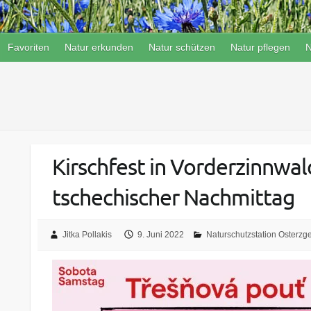
Favoriten
Natur erkunden
Natur schützen
Natur pflegen
N
Kirschfest in Vorderzinnw
tschechischer Nachmittag
Jitka Pollakis
9. Juni 2022
Naturschutzstation Osterzg