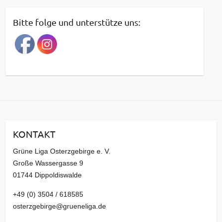
i
t
Bitte folge und unterstütze uns:
r
a
g
s
a
r
c
h
i
KONTAKT
v
Grüne Liga Osterzgebirge e. V.
Große Wassergasse 9
01744 Dippoldiswalde
+49 (0) 3504 / 618585
osterzgebirge@grueneliga.de