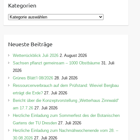
Kategorien
K
a
t
e
Neueste Beiträge
g
o
Wetterrückblick Juli 2026
2. August 2026
r
Sachsen pflanzt gemeinsam – 1000 Obstbäume
31. Juli
i
2026
e
Grünes Blätt’l 08/2026
28. Juli 2026
n
Ressourcenverbrauch auf dem Prüfstand: Wieviel Bergbau
erträgt die Erde?
27. Juli 2026
Bericht über die Konzeptvorstellung „Wetterhaus Zinnwald“
am 17.7.26
27. Juli 2026
Herzliche Einladung zum Sommerfest des der Botanischen
Gartens der TU Dresden
27. Juli 2026
Herzliche Einladung zum Nachmähwochenende vom 28. –
30.08.2026
27. Juli 2026