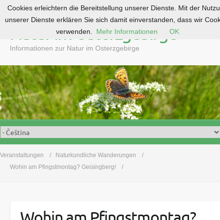
Cookies erleichtern die Bereitstellung unserer Dienste. Mit der Nutz
S
unserer Dienste erklären Sie sich damit einverstanden, dass wir Coo
k
Natur im Osterzgebirge
verwenden.
Mehr Informationen
OK
i
p
Informationen zur Natur im Osterzgebirge
t
o
c
o
n
t
e
n
t
Veranstaltungen
Naturkundliche Wanderungen
Wohin am Pfingstmontag? Geisingberg!
Wohin am Pfingstmontag?