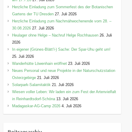
Herzliche Einladung zum Sommerfest des der Botanischen
Gartens der TU Dresden
27. Juli 2026
Herzliche Einladung zum Nachmähwochenende vom 28. –
30.08.2026
27. Juli 2026
Heulager ohne Helge – Nachruf Helge Rochhausen
26. Juli
2026
In eigener (Grünes-Blätt’l-) Sache: Der Spar-Uhu geht um!
25. Juli 2026
Wanderhütte Löwenhain eröffnet
23. Juli 2026
Neues Personal und neue Projekte in der Naturschutzstation
Osterzgebirge
21. Juli 2026
Solarpark-Salamitaktik
21. Juli 2026
Wiesen voller Leben: Wir laden ein zum Fest der Artenvielfalt
in Reinhardtsdorf-Schöna
13. Juli 2026
Madagaskar-AG-Camp 2026
4. Juli 2026
Beitragsarchiv