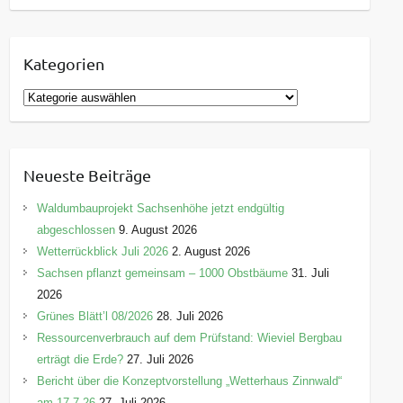
Kategorien
K
a
t
e
Neueste Beiträge
g
o
Waldumbauprojekt Sachsenhöhe jetzt endgültig
r
abgeschlossen
9. August 2026
i
Wetterrückblick Juli 2026
2. August 2026
e
Sachsen pflanzt gemeinsam – 1000 Obstbäume
31. Juli
n
2026
Grünes Blätt’l 08/2026
28. Juli 2026
Ressourcenverbrauch auf dem Prüfstand: Wieviel Bergbau
erträgt die Erde?
27. Juli 2026
Bericht über die Konzeptvorstellung „Wetterhaus Zinnwald“
am 17.7.26
27. Juli 2026