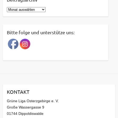
B
e
i
t
Bitte folge und unterstütze uns:
r
a
g
s
a
r
c
h
i
KONTAKT
v
Grüne Liga Osterzgebirge e. V.
Große Wassergasse 9
01744 Dippoldiswalde