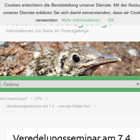
Cookies erleichtern die Bereitstellung unserer Dienste. Mit der Nutz
S
unserer Dienste erklären Sie sich damit einverstanden, dass wir Coo
k
Natur im Osterzgebirge
verwenden.
Mehr Informationen
OK
i
p
Informationen zur Natur im Osterzgebirge
t
o
c
o
n
t
e
n
t
wer macht was?
LPV
Veredelungsseminar am 7.4. – wenige Plätze frei!
Veredelungsseminar am 7.4.