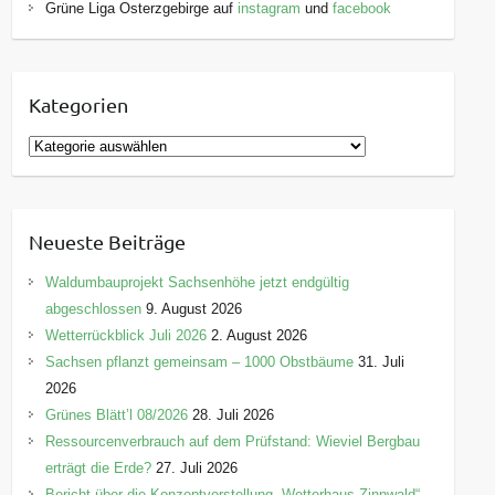
Grüne Liga Osterzgebirge auf
instagram
und
facebook
Kategorien
K
a
t
e
Neueste Beiträge
g
o
Waldumbauprojekt Sachsenhöhe jetzt endgültig
r
abgeschlossen
9. August 2026
i
Wetterrückblick Juli 2026
2. August 2026
e
Sachsen pflanzt gemeinsam – 1000 Obstbäume
31. Juli
n
2026
Grünes Blätt’l 08/2026
28. Juli 2026
Ressourcenverbrauch auf dem Prüfstand: Wieviel Bergbau
erträgt die Erde?
27. Juli 2026
Bericht über die Konzeptvorstellung „Wetterhaus Zinnwald“