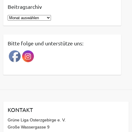
Beitragsarchiv
B
e
i
t
Bitte folge und unterstütze uns:
r
a
g
s
a
r
c
h
i
KONTAKT
v
Grüne Liga Osterzgebirge e. V.
Große Wassergasse 9