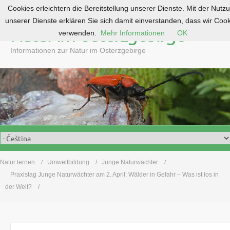
Cookies erleichtern die Bereitstellung unserer Dienste. Mit der Nutz
S
unserer Dienste erklären Sie sich damit einverstanden, dass wir Coo
k
Natur im Osterzgebirge
verwenden.
Mehr Informationen
OK
i
p
Informationen zur Natur im Osterzgebirge
t
o
c
o
n
t
e
n
t
Natur lernen
Umweltbildung
Junge Naturwächter
Praxistag Junge Naturwächter am 2. April: Wälder in Gefahr – Was ist los in
der Welt?