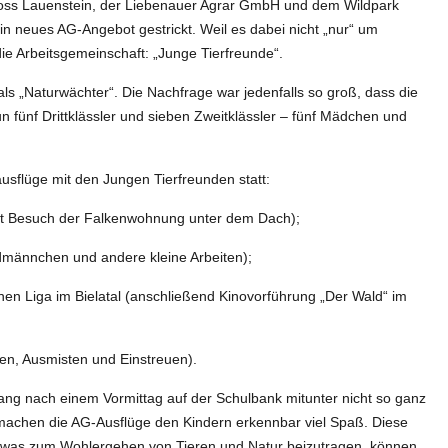
oss Lauenstein, der Liebenauer Agrar GmbH und dem Wildpark
n neues AG-Angebot gestrickt. Weil es dabei nicht „nur“ um
ie Arbeitsgemeinschaft: „Junge Tierfreunde“.
als „Naturwächter“. Die Nachfrage war jedenfalls so groß, dass die
 fünf Drittklässler und sieben Zweitklässler – fünf Mädchen und
sflüge mit den Jungen Tierfreunden statt:
mit Besuch der Falkenwohnung unter dem Dach);
rdmännchen und andere kleine Arbeiten);
n Liga im Bielatal (anschließend Kinovorführung „Der Wald“ im
ken, Ausmisten und Einstreuen).
g nach einem Vormittag auf der Schulbank mitunter nicht so ganz
achen die AG-Ausflüge den Kindern erkennbar viel Spaß. Diese
 etwas zum Wohlergehen von Tieren und Natur beizutragen, können