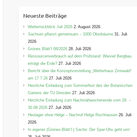
t
e
Neueste Beiträge
g
o
Wetterrückblick Juli 2026
2. August 2026
r
Sachsen pflanzt gemeinsam – 1000 Obstbäume
31. Juli
i
2026
e
Grünes Blätt’l 08/2026
28. Juli 2026
n
Ressourcenverbrauch auf dem Prüfstand: Wieviel Bergbau
erträgt die Erde?
27. Juli 2026
Bericht über die Konzeptvorstellung „Wetterhaus Zinnwald“
am 17.7.26
27. Juli 2026
Herzliche Einladung zum Sommerfest des der Botanischen
Gartens der TU Dresden
27. Juli 2026
Herzliche Einladung zum Nachmähwochenende vom 28. –
30.08.2026
27. Juli 2026
Heulager ohne Helge – Nachruf Helge Rochhausen
26. Juli
2026
In eigener (Grünes-Blätt’l-) Sache: Der Spar-Uhu geht um!
25. Juli 2026