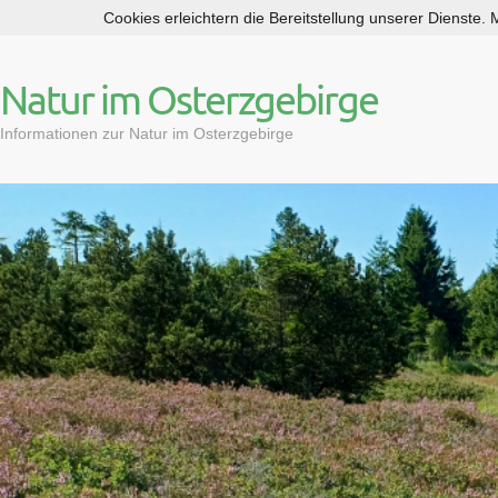
Cookies erleichtern die Bereitstellung unserer Dienste.
S
k
i
Natur im Osterzgebirge
p
t
Informationen zur Natur im Osterzgebirge
o
c
o
n
t
e
n
t