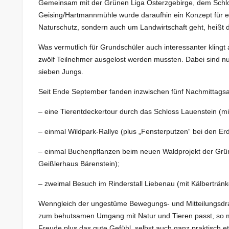
Gemeinsam mit der Grünen Liga Osterzgebirge, dem Schl
Geising/Hartmannmühle wurde daraufhin ein Konzept für ei
Naturschutz, sondern auch um Landwirtschaft geht, heißt d
Was vermutlich für Grundschüler auch interessanter klingt 
zwölf Teilnehmer ausgelost werden mussten. Dabei sind nun
sieben Jungs.
Seit Ende September fanden inzwischen fünf Nachmittagsau
– eine Tierentdeckertour durch das Schloss Lauenstein (
– einmal Wildpark-Rallye (plus „Fensterputzen“ bei den E
– einmal Buchenpflanzen beim neuen Waldprojekt der Grüne
Geißlerhaus Bärenstein);
– zweimal Besuch im Rinderstall Liebenau (mit Kälberträn
Wenngleich der ungestüme Bewegungs- und Mitteilungsdran
zum behutsamen Umgang mit Natur und Tieren passt, so m
Freude plus das gute Gefühl, selbst auch ganz praktisch