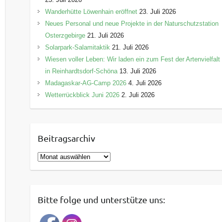
Wanderhütte Löwenhain eröffnet
23. Juli 2026
Neues Personal und neue Projekte in der Naturschutzstation
Osterzgebirge
21. Juli 2026
Solarpark-Salamitaktik
21. Juli 2026
Wiesen voller Leben: Wir laden ein zum Fest der Artenvielfalt
in Reinhardtsdorf-Schöna
13. Juli 2026
Madagaskar-AG-Camp 2026
4. Juli 2026
Wetterrückblick Juni 2026
2. Juli 2026
Beitragsarchiv
B
e
i
t
Bitte folge und unterstütze uns:
r
a