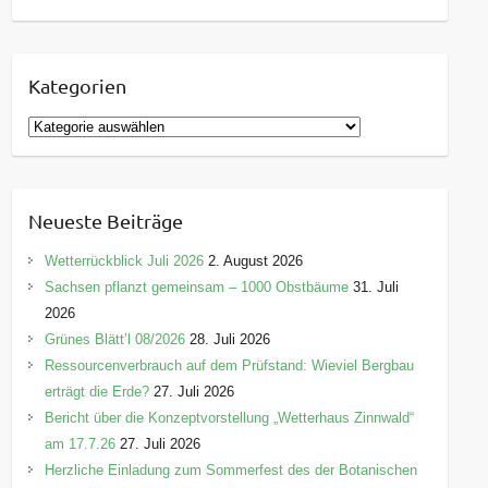
Kategorien
K
a
t
e
Neueste Beiträge
g
o
Wetterrückblick Juli 2026
2. August 2026
r
Sachsen pflanzt gemeinsam – 1000 Obstbäume
31. Juli
i
2026
e
Grünes Blätt’l 08/2026
28. Juli 2026
n
Ressourcenverbrauch auf dem Prüfstand: Wieviel Bergbau
erträgt die Erde?
27. Juli 2026
Bericht über die Konzeptvorstellung „Wetterhaus Zinnwald“
am 17.7.26
27. Juli 2026
Herzliche Einladung zum Sommerfest des der Botanischen