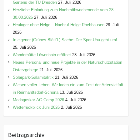
Gartens der TU Dresden
27. Juli 2026
Herzliche Einladung zum Nachmähwochenende vom 28. –
30.08.2026
27. Juli 2026
Heulager ohne Helge – Nachruf Helge Rochhausen
26. Juli
2026
In eigener (Grünes-Blätt’l-) Sache: Der Spar-Uhu geht um!
25. Juli 2026
Wanderhütte Löwenhain eröffnet
23. Juli 2026
Neues Personal und neue Projekte in der Naturschutzstation
Osterzgebirge
21. Juli 2026
Solarpark-Salamitaktik
21. Juli 2026
Wiesen voller Leben: Wir laden ein zum Fest der Artenvielfalt
in Reinhardtsdorf-Schöna
13. Juli 2026
Madagaskar-AG-Camp 2026
4. Juli 2026
Wetterrückblick Juni 2026
2. Juli 2026
Beitragsarchiv