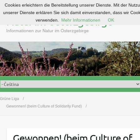
Cookies erleichtern die Bereitstellung unserer Dienste. Mit der Nutz
S
unserer Dienste erklären Sie sich damit einverstanden, dass wir Coo
k
Natur im Osterzgebirge
verwenden.
Mehr Informationen
OK
i
p
Informationen zur Natur im Osterzgebirge
t
o
c
o
n
t
e
n
t
Grüne Liga
Gewonnen! (beim Culture of Solidarity Fund)
Gewonnen! (beim Culture of