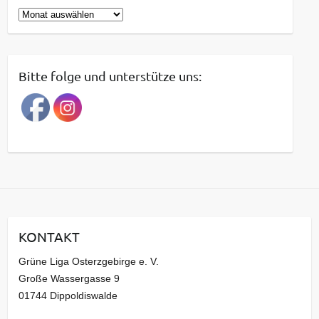
B
e
i
t
Bitte folge und unterstütze uns:
r
a
g
s
a
r
c
h
i
KONTAKT
v
Grüne Liga Osterzgebirge e. V.
Große Wassergasse 9
01744 Dippoldiswalde