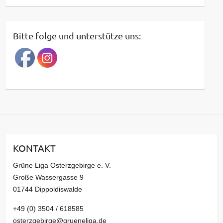
e
i
t
Bitte folge und unterstütze uns:
r
a
g
s
a
r
c
h
i
KONTAKT
v
Grüne Liga Osterzgebirge e. V.
Große Wassergasse 9
01744 Dippoldiswalde
+49 (0) 3504 / 618585
osterzgebirge@grueneliga.de