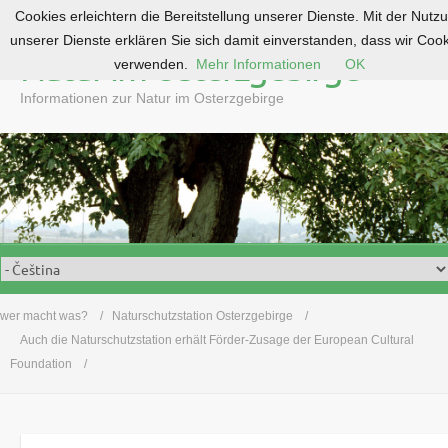
Cookies erleichtern die Bereitstellung unserer Dienste. Mit der Nutz
S
unserer Dienste erklären Sie sich damit einverstanden, dass wir Coo
k
Natur im Osterzgebirge
verwenden.
Mehr Informationen
OK
i
p
Informationen zur Natur im Osterzgebirge
t
o
c
o
n
t
e
n
t
wer macht was?
Naturschutzstation Osterzgebirge
Auch die Naturschutzstation erhält Förder-Zusage der European Cultural
Foundation