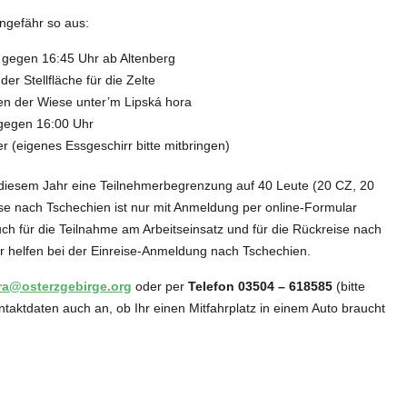
ungefähr so aus:
 gegen 16:45 Uhr ab Altenberg
r Stellfläche für die Zelte
 der Wiese unter’m Lipská hora
gegen 16:00 Uhr
 (eigenes Essgeschirr bitte mitbringen)
n diesem Jahr eine Teilnehmerbegrenzung auf 40 Leute (20 CZ, 20
ise nach Tschechien ist nur mit Anmeldung per online-Formular
uch für die Teilnahme am Arbeitseinsatz und für die Rückreise nach
r helfen bei der Einreise-Anmeldung nach Tschechien.
ra@osterzgebirge.org
oder per
Telefon 03504 – 618585
(bitte
taktdaten auch an, ob Ihr einen Mitfahrplatz in einem Auto braucht