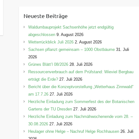
t
e
Neueste Beiträge
g
o
Waldumbauprojekt Sachsenhöhe jetzt endgültig
r
abgeschlossen
9. August 2026
i
Wetterrückblick Juli 2026
2. August 2026
e
Sachsen pflanzt gemeinsam – 1000 Obstbäume
31. Juli
n
2026
Grünes Blätt’l 08/2026
28. Juli 2026
Ressourcenverbrauch auf dem Prüfstand: Wieviel Bergbau
erträgt die Erde?
27. Juli 2026
Bericht über die Konzeptvorstellung „Wetterhaus Zinnwald“
am 17.7.26
27. Juli 2026
Herzliche Einladung zum Sommerfest des der Botanischen
Gartens der TU Dresden
27. Juli 2026
Herzliche Einladung zum Nachmähwochenende vom 28. –
30.08.2026
27. Juli 2026
Heulager ohne Helge – Nachruf Helge Rochhausen
26. Juli
2026