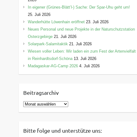
In eigener (Grünes-Blätt’l-) Sache: Der Spar-Uhu geht um!
25. Juli 2026
Wanderhütte Löwenhain eröffnet
23. Juli 2026
Neues Personal und neue Projekte in der Naturschutzstation
Osterzgebirge
21. Juli 2026
Solarpark-Salamitaktik
21. Juli 2026
Wiesen voller Leben: Wir laden ein zum Fest der Artenvielfalt
in Reinhardtsdorf-Schöna
13. Juli 2026
Madagaskar-AG-Camp 2026
4. Juli 2026
Beitragsarchiv
B
e
i
t
Bitte folge und unterstütze uns:
r