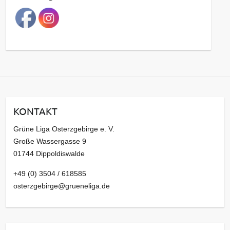
a
g
s
a
r
c
h
i
KONTAKT
v
Grüne Liga Osterzgebirge e. V.
Große Wassergasse 9
01744 Dippoldiswalde
+49 (0) 3504 / 618585
osterzgebirge@grueneliga.de