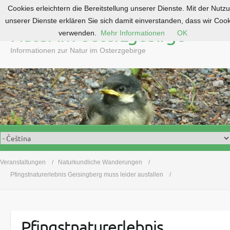
Cookies erleichtern die Bereitstellung unserer Dienste. Mit der Nutz
S
unserer Dienste erklären Sie sich damit einverstanden, dass wir Coo
k
Natur im Osterzgebirge
verwenden.
Mehr Informationen
OK
i
p
Informationen zur Natur im Osterzgebirge
t
o
c
o
n
t
e
n
t
Veranstaltungen
Naturkundliche Wanderungen
Pfingstnaturerlebnis Geisingberg muss leider ausfallen
Pfingstnaturerlebnis