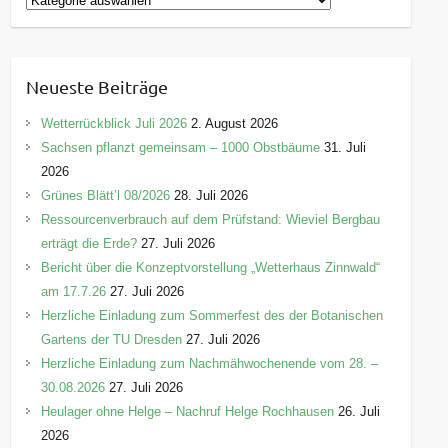
a
t
e
Neueste Beiträge
g
o
Wetterrückblick Juli 2026
2. August 2026
r
Sachsen pflanzt gemeinsam – 1000 Obstbäume
31. Juli
i
2026
e
Grünes Blätt’l 08/2026
28. Juli 2026
n
Ressourcenverbrauch auf dem Prüfstand: Wieviel Bergbau
erträgt die Erde?
27. Juli 2026
Bericht über die Konzeptvorstellung „Wetterhaus Zinnwald“
am 17.7.26
27. Juli 2026
Herzliche Einladung zum Sommerfest des der Botanischen
Gartens der TU Dresden
27. Juli 2026
Herzliche Einladung zum Nachmähwochenende vom 28. –
30.08.2026
27. Juli 2026
Heulager ohne Helge – Nachruf Helge Rochhausen
26. Juli
2026