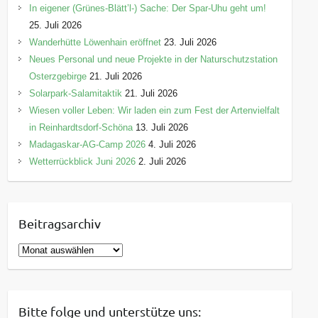
In eigener (Grünes-Blätt’l-) Sache: Der Spar-Uhu geht um!
25. Juli 2026
Wanderhütte Löwenhain eröffnet
23. Juli 2026
Neues Personal und neue Projekte in der Naturschutzstation
Osterzgebirge
21. Juli 2026
Solarpark-Salamitaktik
21. Juli 2026
Wiesen voller Leben: Wir laden ein zum Fest der Artenvielfalt
in Reinhardtsdorf-Schöna
13. Juli 2026
Madagaskar-AG-Camp 2026
4. Juli 2026
Wetterrückblick Juni 2026
2. Juli 2026
Beitragsarchiv
B
e
i
t
Bitte folge und unterstütze uns:
r