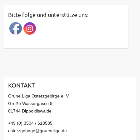
i
t
Bitte folge und unterstütze uns:
r
a
g
s
a
r
c
h
i
KONTAKT
v
Grüne Liga Osterzgebirge e. V.
Große Wassergasse 9
01744 Dippoldiswalde
+49 (0) 3504 / 618585
osterzgebirge@grueneliga.de