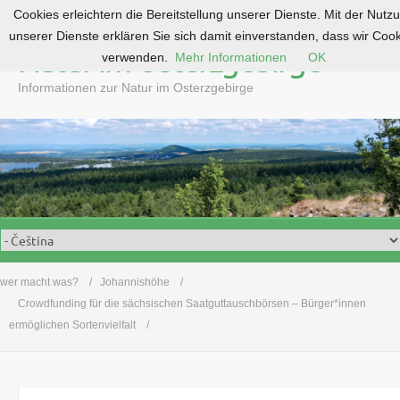
Cookies erleichtern die Bereitstellung unserer Dienste. Mit der Nutz
S
unserer Dienste erklären Sie sich damit einverstanden, dass wir Coo
k
Natur im Osterzgebirge
verwenden.
Mehr Informationen
OK
i
p
Informationen zur Natur im Osterzgebirge
t
o
c
o
n
t
e
n
t
wer macht was?
Johannishöhe
Crowdfunding für die sächsischen Saatguttauschbörsen – Bürger*innen
ermöglichen Sortenvielfalt