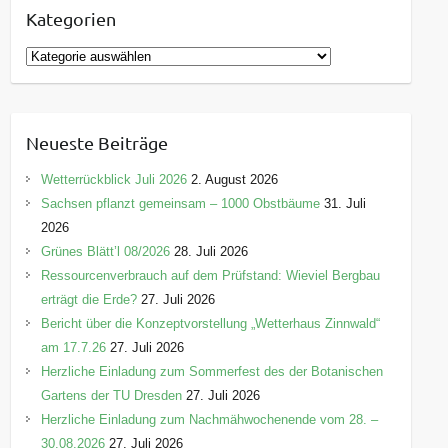
Kategorien
K
a
t
e
Neueste Beiträge
g
o
Wetterrückblick Juli 2026
2. August 2026
r
Sachsen pflanzt gemeinsam – 1000 Obstbäume
31. Juli
i
2026
e
Grünes Blätt’l 08/2026
28. Juli 2026
n
Ressourcenverbrauch auf dem Prüfstand: Wieviel Bergbau
erträgt die Erde?
27. Juli 2026
Bericht über die Konzeptvorstellung „Wetterhaus Zinnwald“
am 17.7.26
27. Juli 2026
Herzliche Einladung zum Sommerfest des der Botanischen
Gartens der TU Dresden
27. Juli 2026
Herzliche Einladung zum Nachmähwochenende vom 28. –
30.08.2026
27. Juli 2026