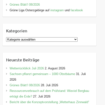
Grünes Blätt’l 08/2026
Grüne Liga Osterzgebirge auf
instagram
und
facebook
Kategorien
K
a
t
e
Neueste Beiträge
g
o
Wetterrückblick Juli 2026
2. August 2026
r
Sachsen pflanzt gemeinsam – 1000 Obstbäume
31. Juli
i
2026
e
Grünes Blätt’l 08/2026
28. Juli 2026
n
Ressourcenverbrauch auf dem Prüfstand: Wieviel Bergbau
erträgt die Erde?
27. Juli 2026
Bericht über die Konzeptvorstellung „Wetterhaus Zinnwald“