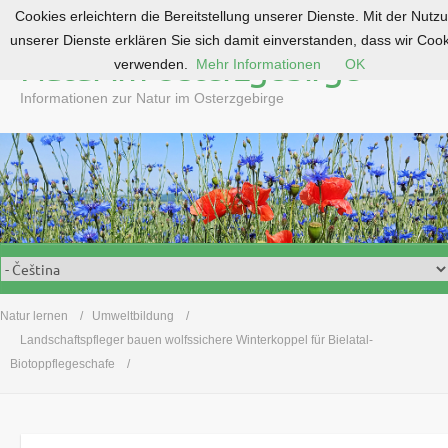
Cookies erleichtern die Bereitstellung unserer Dienste. Mit der Nutz
S
unserer Dienste erklären Sie sich damit einverstanden, dass wir Coo
k
Natur im Osterzgebirge
verwenden.
Mehr Informationen
OK
i
p
Informationen zur Natur im Osterzgebirge
t
o
c
o
n
t
e
n
t
Natur lernen
Umweltbildung
Landschaftspfleger bauen wolfssichere Winterkoppel für Bielatal-
Biotoppflegeschafe