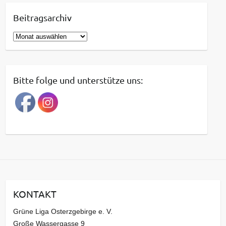
Beitragsarchiv
B
e
i
t
Bitte folge und unterstütze uns:
r
a
g
s
a
r
c
h
i
KONTAKT
v
Grüne Liga Osterzgebirge e. V.
Große Wassergasse 9