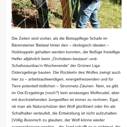
Die Zeiten sind vorbei, als die Biotoppflege-Schafe im
Bärensteiner Bielatal hinter den – ökologisch idealen –
Holzkoppeln gehalten werden konnten, die fleißige freiwillige
Helfer alljährlich beim „Orchideen-bestaun‘-und-
Schafszaunbau’n-Wochenende“ der Grünen Liga
Osterzgebirge bauten. Die Rückkehr des Wolfes zwingt auch
hier zu – arbeitsaufwendigen, energiefressenden und für
Tiere potentiell tödlichen – Stromnetz-Zäunen. Nein, es gibt
im Ost-Erzgebirge (noch?) kein ansässiges Wolfsrudel, aber
mit durchziehenden Jungwölfen ist immer zu rechnen. Egal,
ob man als Naturschützer den Wolf glorifiziert oder ihn als
Schafhalter verteufelt, die Entwicklung ist nicht aufzuhalten.
(Völlig illusorisch zu glauben, der Wolf könne wieder
ausgeschossen werden – die Jagd schafft es ja nichtmal, die