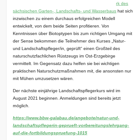
rk des
sächsischen Garten-, Landschafts- und Wasserbaus
hat sich
inzwischen zu einem durchaus erfolgreichen Modell
entwickelt, von dem beide Seiten profitieren. Von
Kenntnissen über Biotoptypen bis zum richtigen Umgang mit
der Sense bekommen die Teilnehmer des Kurses „Natur-
und Landschaftspfleger/in, geprüft“ einen Großteil des
naturschutzfachlichen Rüstzeugs im Ost-Erzgebirge
vermittelt. Im Gegensatz dazu helfen sie bei wichtigen
praktischen Naturschutzmaßnahmen mit, die ansonsten nur
mit Mühen umzusetzen wären.
Der nächste einjährige Landschaftspflegerkurs wird im
August 2021 beginnen. Anmeldungen sind bereits jetzt
möglich.
https://www.bbw-galabau.de/angebote/natur-und-
landschaftspflegerin-geprueft-vorbereitungslehrgang-
auf-die-fortbildungspruefung-1015