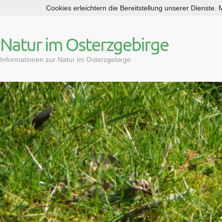
Cookies erleichtern die Bereitstellung unserer Dienste.
S
k
i
Natur im Osterzgebirge
p
t
Informationen zur Natur im Osterzgebirge
o
c
o
n
t
e
n
t