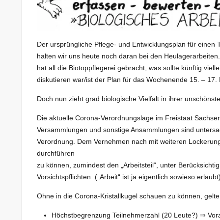
Der ursprüngliche Pflege- und Entwicklungsplan für einen Te
halten wir uns heute noch daran bei den Heulagerarbeiten
hat all die Biotoppflegerei gebracht, was sollte künftig v
diskutieren war/ist der Plan für das Wochenende 15. – 17.
Doch nun zieht grad biologische Vielfalt in ihrer unschön
Die aktuelle Corona-Verordnungslage im Freistaat Sachsen 
Versammlungen und sonstige Ansammlungen sind untersagt.
Verordnung. Dem Vernehmen nach mit weiteren Lockerungen.
durchführen
zu können, zumindest den „Arbeitsteil“, unter Berücksichtig
Vorsichtspflichten. („Arbeit“ ist ja eigentlich sowieso erlaubt)
Ohne in die Corona-Kristallkugel schauen zu können, gelt
Höchstbegrenzung Teilnehmerzahl (20 Leute?) ⇒ Vora