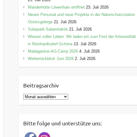
Wanderhütte Löwenhain eröffnet
23. Juli 2026
Neues Personal und neue Projekte in der Naturschutzstation
Osterzgebirge
21. Juli 2026
Solarpark-Salamitaktik
21. Juli 2026
Wiesen voller Leben: Wir laden ein zum Fest der Artenvielfalt
in Reinhardtsdorf-Schöna
13. Juli 2026
Madagaskar-AG-Camp 2026
4. Juli 2026
Wetterrückblick Juni 2026
2. Juli 2026
Beitragsarchiv
B
e
i
t
Bitte folge und unterstütze uns:
r
a