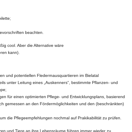
lette;
evorschriften beachten.
äßig cool. Aber die Alternative wäre
ren kann).
n und potentiellen Fledermausquartieren im Bielatal
eils unter Leitung eines „Auskenners“, bestimmte Pflanzen- und
ope;
 für einen optimierten Pflege- und Entwicklungsplans, basierend
uch gemessen an den Fördermöglichkeiten und den (beschränkten)
 um die Pflegeempfehlungen nochmal auf Prakikabilität zu prüfen.
nzen und Tiere an ihre Lebensräume führen immer wieder zu