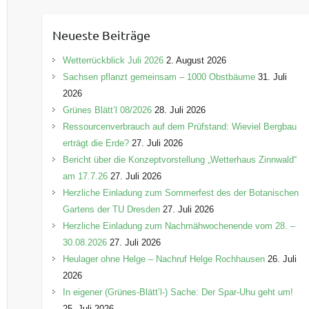
t
e
Neueste Beiträge
g
o
Wetterrückblick Juli 2026
2. August 2026
r
Sachsen pflanzt gemeinsam – 1000 Obstbäume
31. Juli
i
2026
e
Grünes Blätt’l 08/2026
28. Juli 2026
n
Ressourcenverbrauch auf dem Prüfstand: Wieviel Bergbau
erträgt die Erde?
27. Juli 2026
Bericht über die Konzeptvorstellung „Wetterhaus Zinnwald“
am 17.7.26
27. Juli 2026
Herzliche Einladung zum Sommerfest des der Botanischen
Gartens der TU Dresden
27. Juli 2026
Herzliche Einladung zum Nachmähwochenende vom 28. –
30.08.2026
27. Juli 2026
Heulager ohne Helge – Nachruf Helge Rochhausen
26. Juli
2026
In eigener (Grünes-Blätt’l-) Sache: Der Spar-Uhu geht um!
25. Juli 2026