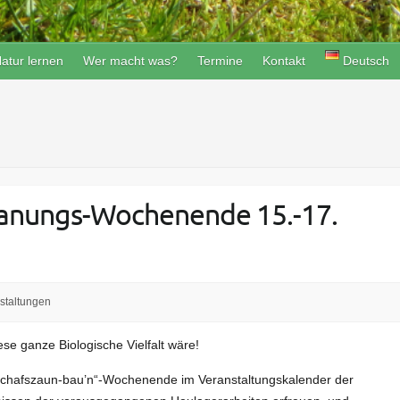
atur lernen
Wer macht was?
Termine
Kontakt
Deutsch
Planungs-Wochenende 15.-17.
staltungen
se ganze Biologische Vielfalt wäre!
-Schafszaun-bau’n“-Wochenende im Veranstaltungskalender der