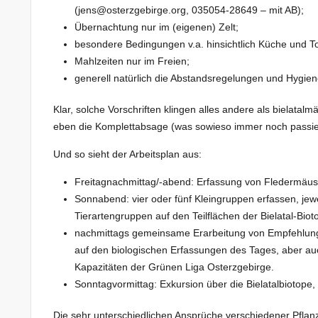
(jens@osterzgebirge.org, 035054-28649 – mit AB);
Übernachtung nur im (eigenen) Zelt;
besondere Bedingungen v.a. hinsichtlich Küche und Toi
Mahlzeiten nur im Freien;
generell natürlich die Abstandsregelungen und Hygien
Klar, solche Vorschriften klingen alles andere als bielatalm
eben die Komplettabsage (was sowieso immer noch passie
Und so sieht der Arbeitsplan aus:
Freitagnachmittag/-abend: Erfassung von Fledermäuse
Sonnabend: vier oder fünf Kleingruppen erfassen, jew
Tierartengruppen auf den Teilflächen der Bielatal-Biot
nachmittags gemeinsame Erarbeitung von Empfehlungen
auf den biologischen Erfassungen des Tages, aber a
Kapazitäten der Grünen Liga Osterzgebirge.
Sonntagvormittag: Exkursion über die Bielatalbiotope,
Die sehr unterschiedlichen Ansprüche verschiedener Pfla