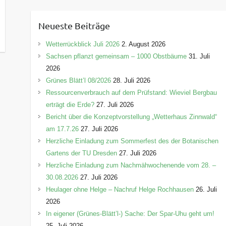
t
e
Neueste Beiträge
g
o
Wetterrückblick Juli 2026
2. August 2026
r
Sachsen pflanzt gemeinsam – 1000 Obstbäume
31. Juli
i
2026
e
Grünes Blätt’l 08/2026
28. Juli 2026
n
Ressourcenverbrauch auf dem Prüfstand: Wieviel Bergbau
erträgt die Erde?
27. Juli 2026
Bericht über die Konzeptvorstellung „Wetterhaus Zinnwald“
am 17.7.26
27. Juli 2026
Herzliche Einladung zum Sommerfest des der Botanischen
Gartens der TU Dresden
27. Juli 2026
Herzliche Einladung zum Nachmähwochenende vom 28. –
30.08.2026
27. Juli 2026
Heulager ohne Helge – Nachruf Helge Rochhausen
26. Juli
2026
In eigener (Grünes-Blätt’l-) Sache: Der Spar-Uhu geht um!
25. Juli 2026