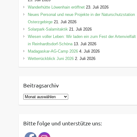
Wanderhütte Löwenhain eröffnet
23. Juli 2026
Neues Personal und neue Projekte in der Naturschutzstation
Osterzgebirge
21. Juli 2026
Solarpark-Salamitaktik
21. Juli 2026
Wiesen voller Leben: Wir laden ein zum Fest der Artenvielfalt
in Reinhardtsdorf-Schöna
13. Juli 2026
Madagaskar-AG-Camp 2026
4. Juli 2026
Wetterrückblick Juni 2026
2. Juli 2026
Beitragsarchiv
B
e
i
t
Bitte folge und unterstütze uns:
r
a