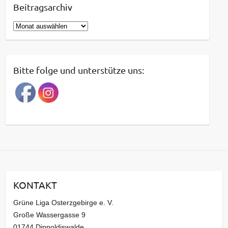
Beitragsarchiv
B
e
i
t
Bitte folge und unterstütze uns:
r
a
g
s
a
r
c
h
i
KONTAKT
v
Grüne Liga Osterzgebirge e. V.
Große Wassergasse 9
01744 Dippoldiswalde