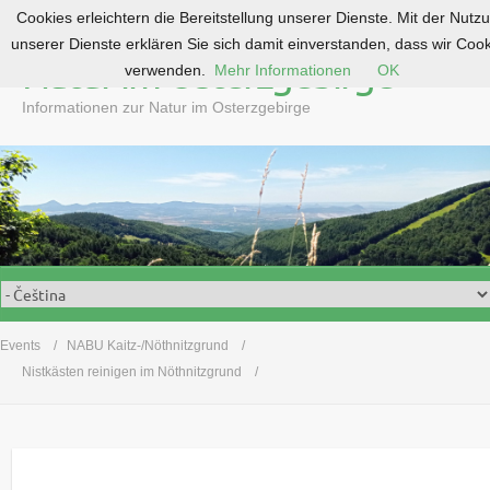
Cookies erleichtern die Bereitstellung unserer Dienste. Mit der Nutz
S
unserer Dienste erklären Sie sich damit einverstanden, dass wir Coo
k
Natur im Osterzgebirge
verwenden.
Mehr Informationen
OK
i
p
Informationen zur Natur im Osterzgebirge
t
o
c
o
n
t
e
n
t
Events
NABU Kaitz-/Nöthnitzgrund
Nistkästen reinigen im Nöthnitzgrund