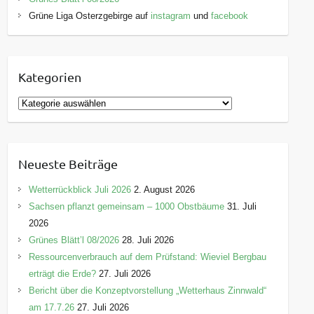
Grüne Liga Osterzgebirge auf
instagram
und
facebook
Kategorien
K
a
t
e
Neueste Beiträge
g
o
Wetterrückblick Juli 2026
2. August 2026
r
Sachsen pflanzt gemeinsam – 1000 Obstbäume
31. Juli
i
2026
e
Grünes Blätt’l 08/2026
28. Juli 2026
n
Ressourcenverbrauch auf dem Prüfstand: Wieviel Bergbau
erträgt die Erde?
27. Juli 2026
Bericht über die Konzeptvorstellung „Wetterhaus Zinnwald“
am 17.7.26
27. Juli 2026