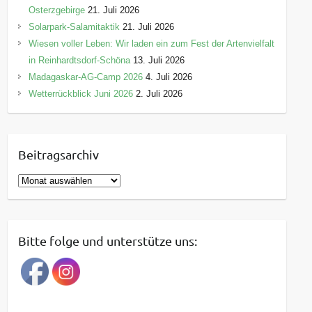
Osterzgebirge
21. Juli 2026
Solarpark-Salamitaktik
21. Juli 2026
Wiesen voller Leben: Wir laden ein zum Fest der Artenvielfalt
in Reinhardtsdorf-Schöna
13. Juli 2026
Madagaskar-AG-Camp 2026
4. Juli 2026
Wetterrückblick Juni 2026
2. Juli 2026
Beitragsarchiv
B
e
i
t
Bitte folge und unterstütze uns:
r
a
g
s