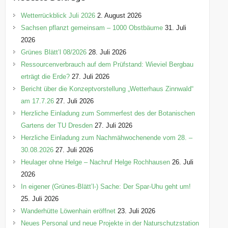
g
o
Wetterrückblick Juli 2026
2. August 2026
r
Sachsen pflanzt gemeinsam – 1000 Obstbäume
31. Juli
i
2026
e
Grünes Blätt’l 08/2026
28. Juli 2026
n
Ressourcenverbrauch auf dem Prüfstand: Wieviel Bergbau
erträgt die Erde?
27. Juli 2026
Bericht über die Konzeptvorstellung „Wetterhaus Zinnwald“
am 17.7.26
27. Juli 2026
Herzliche Einladung zum Sommerfest des der Botanischen
Gartens der TU Dresden
27. Juli 2026
Herzliche Einladung zum Nachmähwochenende vom 28. –
30.08.2026
27. Juli 2026
Heulager ohne Helge – Nachruf Helge Rochhausen
26. Juli
2026
In eigener (Grünes-Blätt’l-) Sache: Der Spar-Uhu geht um!
25. Juli 2026
Wanderhütte Löwenhain eröffnet
23. Juli 2026
Neues Personal und neue Projekte in der Naturschutzstation