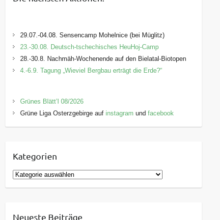
29.07.-04.08. Sensencamp Mohelnice (bei Müglitz)
23.-30.08. Deutsch-tschechisches HeuHoj-Camp
28.-30.8. Nachmäh-Wochenende auf den Bielatal-Biotopen
4.-6.9. Tagung „Wieviel Bergbau erträgt die Erde?“
Grünes Blätt’l 08/2026
Grüne Liga Osterzgebirge auf
instagram
und
facebook
Kategorien
K
a
t
e
Neueste Beiträge