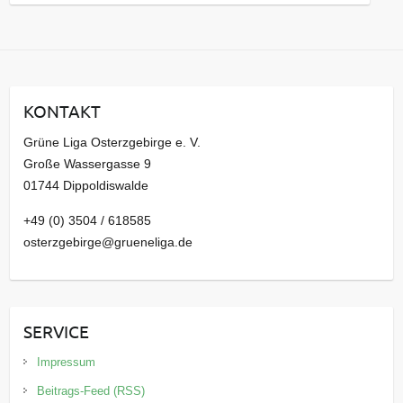
a
r
c
h
i
KONTAKT
v
Grüne Liga Osterzgebirge e. V.
Große Wassergasse 9
01744 Dippoldiswalde
+49 (0) 3504 / 618585
osterzgebirge@grueneliga.de
SERVICE
Impressum
Beitrags-Feed (RSS)