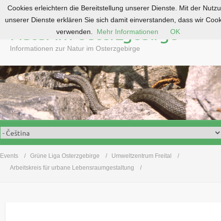
Cookies erleichtern die Bereitstellung unserer Dienste. Mit der Nutz
S
unserer Dienste erklären Sie sich damit einverstanden, dass wir Coo
k
Natur im Osterzgebirge
verwenden.
Mehr Informationen
OK
i
p
Informationen zur Natur im Osterzgebirge
t
o
c
o
n
t
e
n
t
Events
Grüne Liga Osterzgebirge
Umweltzentrum Freital
Arbeitskreis für urbane Lebensraumgestaltung