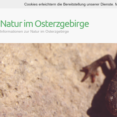
Cookies erleichtern die Bereitstellung unserer Dienste.
S
k
i
Natur im Osterzgebirge
p
t
Informationen zur Natur im Osterzgebirge
o
c
o
n
t
e
n
t