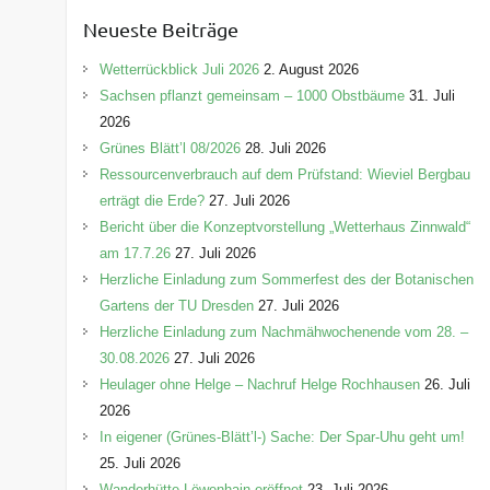
e
Neueste Beiträge
g
o
Wetterrückblick Juli 2026
2. August 2026
r
Sachsen pflanzt gemeinsam – 1000 Obstbäume
31. Juli
i
2026
e
Grünes Blätt’l 08/2026
28. Juli 2026
n
Ressourcenverbrauch auf dem Prüfstand: Wieviel Bergbau
erträgt die Erde?
27. Juli 2026
Bericht über die Konzeptvorstellung „Wetterhaus Zinnwald“
am 17.7.26
27. Juli 2026
Herzliche Einladung zum Sommerfest des der Botanischen
Gartens der TU Dresden
27. Juli 2026
Herzliche Einladung zum Nachmähwochenende vom 28. –
30.08.2026
27. Juli 2026
Heulager ohne Helge – Nachruf Helge Rochhausen
26. Juli
2026
In eigener (Grünes-Blätt’l-) Sache: Der Spar-Uhu geht um!
25. Juli 2026
Wanderhütte Löwenhain eröffnet
23. Juli 2026