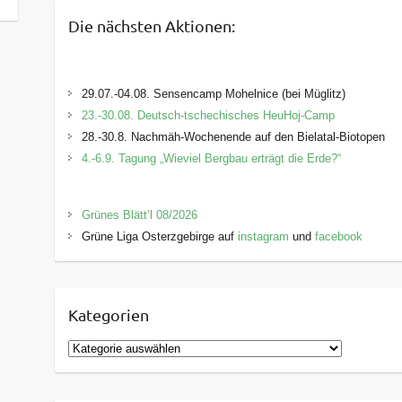
Die nächsten Aktionen:
29.07.-04.08. Sensencamp Mohelnice (bei Müglitz)
23.-30.08. Deutsch-tschechisches HeuHoj-Camp
28.-30.8. Nachmäh-Wochenende auf den Bielatal-Biotopen
4.-6.9. Tagung „Wieviel Bergbau erträgt die Erde?“
Grünes Blätt’l 08/2026
Grüne Liga Osterzgebirge auf
instagram
und
facebook
Kategorien
K
a
t