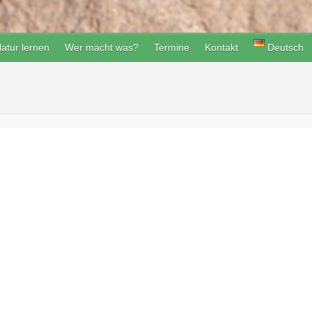
atur lernen
Wer macht was?
Termine
Kontakt
Deutsch