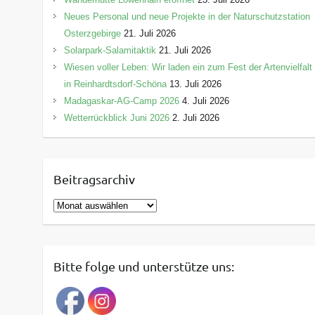
Neues Personal und neue Projekte in der Naturschutzstation
Osterzgebirge
21. Juli 2026
Solarpark-Salamitaktik
21. Juli 2026
Wiesen voller Leben: Wir laden ein zum Fest der Artenvielfalt
in Reinhardtsdorf-Schöna
13. Juli 2026
Madagaskar-AG-Camp 2026
4. Juli 2026
Wetterrückblick Juni 2026
2. Juli 2026
Beitragsarchiv
B
e
i
t
Bitte folge und unterstütze uns:
r
a
g