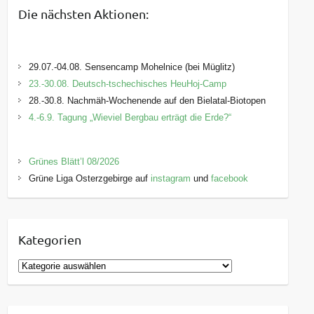
Die nächsten Aktionen:
29.07.-04.08. Sensencamp Mohelnice (bei Müglitz)
23.-30.08. Deutsch-tschechisches HeuHoj-Camp
28.-30.8. Nachmäh-Wochenende auf den Bielatal-Biotopen
4.-6.9. Tagung „Wieviel Bergbau erträgt die Erde?“
Grünes Blätt’l 08/2026
Grüne Liga Osterzgebirge auf
instagram
und
facebook
Kategorien
K
a
t