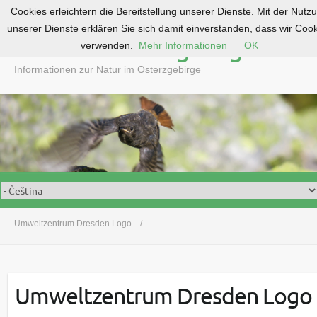
Cookies erleichtern die Bereitstellung unserer Dienste. Mit der Nutz
S
unserer Dienste erklären Sie sich damit einverstanden, dass wir Coo
k
Natur im Osterzgebirge
verwenden.
Mehr Informationen
OK
i
p
Informationen zur Natur im Osterzgebirge
t
o
c
o
n
t
e
n
t
Umweltzentrum Dresden Logo
Umweltzentrum Dresden Logo