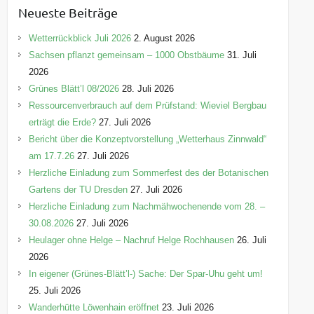
e
Neueste Beiträge
g
o
Wetterrückblick Juli 2026
2. August 2026
r
Sachsen pflanzt gemeinsam – 1000 Obstbäume
31. Juli
i
2026
e
Grünes Blätt’l 08/2026
28. Juli 2026
n
Ressourcenverbrauch auf dem Prüfstand: Wieviel Bergbau
erträgt die Erde?
27. Juli 2026
Bericht über die Konzeptvorstellung „Wetterhaus Zinnwald“
am 17.7.26
27. Juli 2026
Herzliche Einladung zum Sommerfest des der Botanischen
Gartens der TU Dresden
27. Juli 2026
Herzliche Einladung zum Nachmähwochenende vom 28. –
30.08.2026
27. Juli 2026
Heulager ohne Helge – Nachruf Helge Rochhausen
26. Juli
2026
In eigener (Grünes-Blätt’l-) Sache: Der Spar-Uhu geht um!
25. Juli 2026
Wanderhütte Löwenhain eröffnet
23. Juli 2026