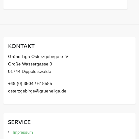
s
a
r
c
h
i
KONTAKT
v
Grüne Liga Osterzgebirge e. V.
Große Wassergasse 9
01744 Dippoldiswalde
+49 (0) 3504 / 618585
osterzgebirge@grueneliga.de
SERVICE
Impressum