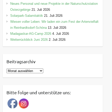
Neues Personal und neue Projekte in der Naturschutzstation
Osterzgebirge
21. Juli 2026
Solarpark-Salamitaktik
21. Juli 2026
Wiesen voller Leben: Wir laden ein zum Fest der Artenvielfalt
in Reinhardtsdorf-Schöna
13. Juli 2026
Madagaskar-AG-Camp 2026
4. Juli 2026
Wetterrückblick Juni 2026
2. Juli 2026
Beitragsarchiv
B
e
i
t
Bitte folge und unterstütze uns:
r
a
g