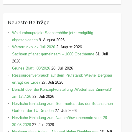
a
t
e
Neueste Beiträge
g
o
Waldumbauprojekt Sachsenhöhe jetzt endgültig
r
abgeschlossen
9. August 2026
i
Wetterrückblick Juli 2026
2. August 2026
e
Sachsen pflanzt gemeinsam – 1000 Obstbäume
31. Juli
n
2026
Grünes Blätt’l 08/2026
28. Juli 2026
Ressourcenverbrauch auf dem Prüfstand: Wieviel Bergbau
erträgt die Erde?
27. Juli 2026
Bericht über die Konzeptvorstellung „Wetterhaus Zinnwald“
am 17.7.26
27. Juli 2026
Herzliche Einladung zum Sommerfest des der Botanischen
Gartens der TU Dresden
27. Juli 2026
Herzliche Einladung zum Nachmähwochenende vom 28. –
30.08.2026
27. Juli 2026
Heulager ohne Helge – Nachruf Helge Rochhausen
26. Juli