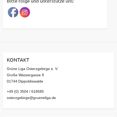
Bitte folge und unterstütze uns:
r
a
g
s
a
r
c
h
i
KONTAKT
v
Grüne Liga Osterzgebirge e. V.
Große Wassergasse 9
01744 Dippoldiswalde
+49 (0) 3504 / 618585
osterzgebirge@grueneliga.de