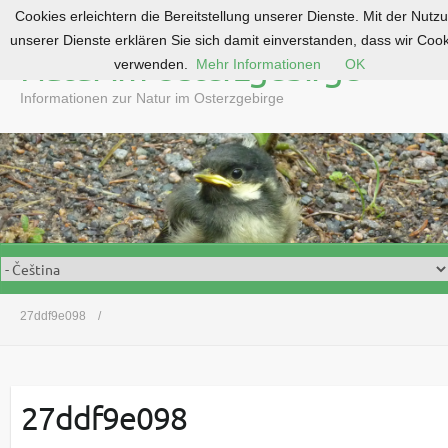
Cookies erleichtern die Bereitstellung unserer Dienste. Mit der Nutz
S
unserer Dienste erklären Sie sich damit einverstanden, dass wir Coo
k
Natur im Osterzgebirge
verwenden.
Mehr Informationen
OK
i
p
Informationen zur Natur im Osterzgebirge
t
o
c
o
n
t
e
n
t
27ddf9e098
27ddf9e098