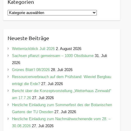
Kategorien
K
a
t
e
Neueste Beiträge
g
o
Wetterrückblick Juli 2026
2. August 2026
r
Sachsen pflanzt gemeinsam – 1000 Obstbäume
31. Juli
i
2026
e
Grünes Blätt’l 08/2026
28. Juli 2026
n
Ressourcenverbrauch auf dem Prüfstand: Wieviel Bergbau
erträgt die Erde?
27. Juli 2026
Bericht über die Konzeptvorstellung „Wetterhaus Zinnwald“
am 17.7.26
27. Juli 2026
Herzliche Einladung zum Sommerfest des der Botanischen
Gartens der TU Dresden
27. Juli 2026
Herzliche Einladung zum Nachmähwochenende vom 28. –
30.08.2026
27. Juli 2026