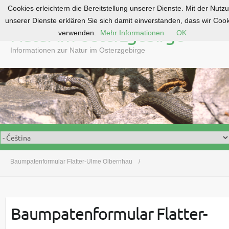
Cookies erleichtern die Bereitstellung unserer Dienste. Mit der Nutz
S
unserer Dienste erklären Sie sich damit einverstanden, dass wir Coo
k
Natur im Osterzgebirge
verwenden.
Mehr Informationen
OK
i
p
Informationen zur Natur im Osterzgebirge
t
o
c
o
n
t
e
n
t
Baumpatenformular Flatter-Ulme Olbernhau
Baumpatenformular Flatter-