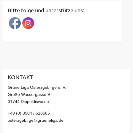
t
Bitte folge und unterstütze uns:
r
a
g
s
a
r
c
h
i
KONTAKT
v
Grüne Liga Osterzgebirge e. V.
Große Wassergasse 9
01744 Dippoldiswalde
+49 (0) 3504 / 618585
osterzgebirge@grueneliga.de