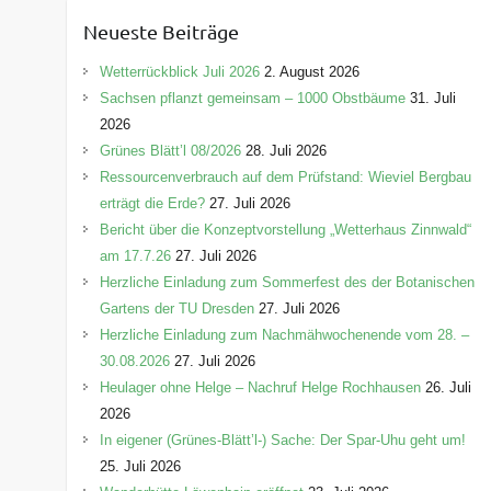
e
Neueste Beiträge
g
o
Wetterrückblick Juli 2026
2. August 2026
r
Sachsen pflanzt gemeinsam – 1000 Obstbäume
31. Juli
i
2026
e
Grünes Blätt’l 08/2026
28. Juli 2026
n
Ressourcenverbrauch auf dem Prüfstand: Wieviel Bergbau
erträgt die Erde?
27. Juli 2026
Bericht über die Konzeptvorstellung „Wetterhaus Zinnwald“
am 17.7.26
27. Juli 2026
Herzliche Einladung zum Sommerfest des der Botanischen
Gartens der TU Dresden
27. Juli 2026
Herzliche Einladung zum Nachmähwochenende vom 28. –
30.08.2026
27. Juli 2026
Heulager ohne Helge – Nachruf Helge Rochhausen
26. Juli
2026
In eigener (Grünes-Blätt’l-) Sache: Der Spar-Uhu geht um!
25. Juli 2026