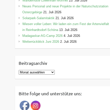
Wanderhütte Löwenhain eröffnet
23. Juli 2026
Neues Personal und neue Projekte in der Naturschutzstation
Osterzgebirge
21. Juli 2026
Solarpark-Salamitaktik
21. Juli 2026
Wiesen voller Leben: Wir laden ein zum Fest der Artenvielfalt
in Reinhardtsdorf-Schöna
13. Juli 2026
Madagaskar-AG-Camp 2026
4. Juli 2026
Wetterrückblick Juni 2026
2. Juli 2026
Beitragsarchiv
B
e
i
t
Bitte folge und unterstütze uns:
r
a
g