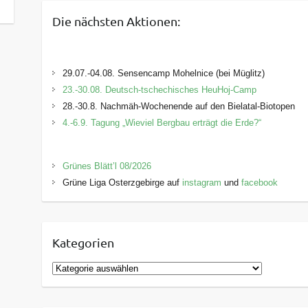
Die nächsten Aktionen:
29.07.-04.08. Sensencamp Mohelnice (bei Müglitz)
23.-30.08. Deutsch-tschechisches HeuHoj-Camp
28.-30.8. Nachmäh-Wochenende auf den Bielatal-Biotopen
4.-6.9. Tagung „Wieviel Bergbau erträgt die Erde?“
Grünes Blätt’l 08/2026
Grüne Liga Osterzgebirge auf
instagram
und
facebook
Kategorien
K
a
t