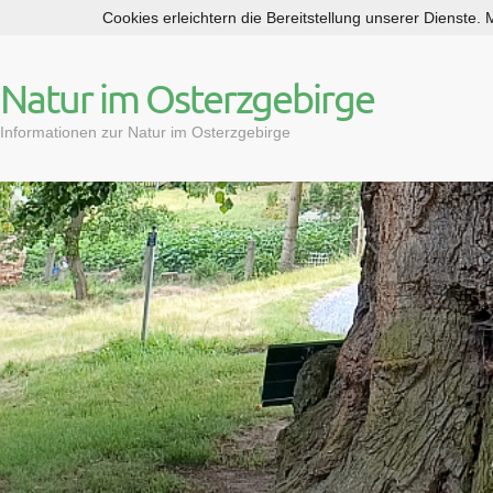
Cookies erleichtern die Bereitstellung unserer Dienste.
S
k
i
Natur im Osterzgebirge
p
t
Informationen zur Natur im Osterzgebirge
o
c
o
n
t
e
n
t