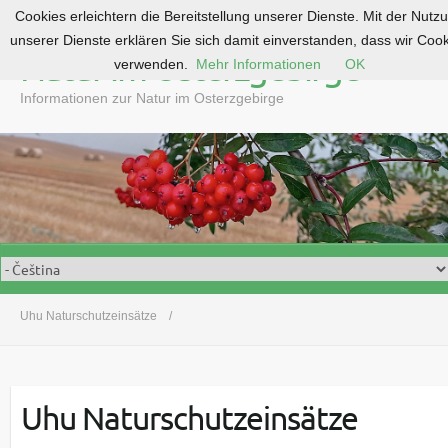
Cookies erleichtern die Bereitstellung unserer Dienste. Mit der Nutz
S
unserer Dienste erklären Sie sich damit einverstanden, dass wir Coo
k
Natur im Osterzgebirge
verwenden.
Mehr Informationen
OK
i
p
Informationen zur Natur im Osterzgebirge
t
o
c
o
n
t
e
n
t
Uhu Naturschutzeinsätze
Uhu Naturschutzeinsätze