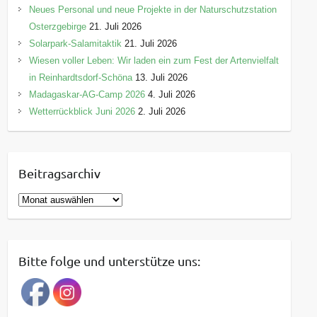
Neues Personal und neue Projekte in der Naturschutzstation
Osterzgebirge
21. Juli 2026
Solarpark-Salamitaktik
21. Juli 2026
Wiesen voller Leben: Wir laden ein zum Fest der Artenvielfalt
in Reinhardtsdorf-Schöna
13. Juli 2026
Madagaskar-AG-Camp 2026
4. Juli 2026
Wetterrückblick Juni 2026
2. Juli 2026
Beitragsarchiv
B
e
i
t
Bitte folge und unterstütze uns:
r
a
g