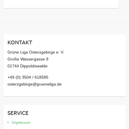
s
a
r
c
h
i
KONTAKT
v
Grüne Liga Osterzgebirge e. V.
Große Wassergasse 9
01744 Dippoldiswalde
+49 (0) 3504 / 618585
osterzgebirge@grueneliga.de
SERVICE
Impressum