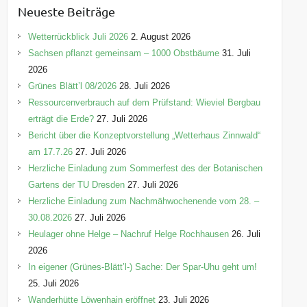
e
Neueste Beiträge
g
o
Wetterrückblick Juli 2026
2. August 2026
r
Sachsen pflanzt gemeinsam – 1000 Obstbäume
31. Juli
i
2026
e
Grünes Blätt’l 08/2026
28. Juli 2026
n
Ressourcenverbrauch auf dem Prüfstand: Wieviel Bergbau
erträgt die Erde?
27. Juli 2026
Bericht über die Konzeptvorstellung „Wetterhaus Zinnwald“
am 17.7.26
27. Juli 2026
Herzliche Einladung zum Sommerfest des der Botanischen
Gartens der TU Dresden
27. Juli 2026
Herzliche Einladung zum Nachmähwochenende vom 28. –
30.08.2026
27. Juli 2026
Heulager ohne Helge – Nachruf Helge Rochhausen
26. Juli
2026
In eigener (Grünes-Blätt’l-) Sache: Der Spar-Uhu geht um!
25. Juli 2026
Wanderhütte Löwenhain eröffnet
23. Juli 2026