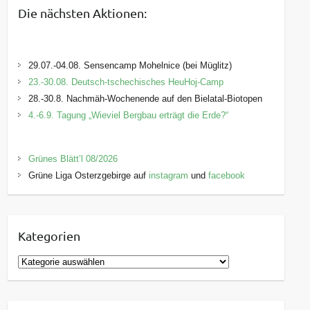
Die nächsten Aktionen:
29.07.-04.08. Sensencamp Mohelnice (bei Müglitz)
23.-30.08. Deutsch-tschechisches HeuHoj-Camp
28.-30.8. Nachmäh-Wochenende auf den Bielatal-Biotopen
4.-6.9. Tagung „Wieviel Bergbau erträgt die Erde?“
Grünes Blätt’l 08/2026
Grüne Liga Osterzgebirge auf
instagram
und
facebook
Kategorien
K
a
t