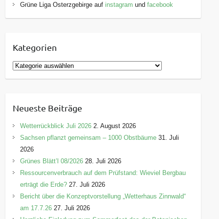
Grüne Liga Osterzgebirge auf
instagram
und
facebook
Kategorien
K
a
t
e
Neueste Beiträge
g
o
Wetterrückblick Juli 2026
2. August 2026
r
Sachsen pflanzt gemeinsam – 1000 Obstbäume
31. Juli
i
2026
e
Grünes Blätt’l 08/2026
28. Juli 2026
n
Ressourcenverbrauch auf dem Prüfstand: Wieviel Bergbau
erträgt die Erde?
27. Juli 2026
Bericht über die Konzeptvorstellung „Wetterhaus Zinnwald“
am 17.7.26
27. Juli 2026