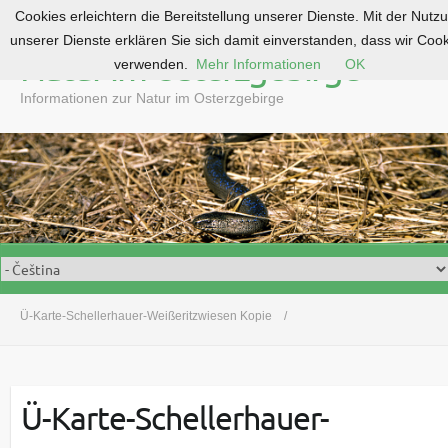
Cookies erleichtern die Bereitstellung unserer Dienste. Mit der Nutz
S
unserer Dienste erklären Sie sich damit einverstanden, dass wir Coo
k
Natur im Osterzgebirge
verwenden.
Mehr Informationen
OK
i
p
Informationen zur Natur im Osterzgebirge
t
o
c
o
n
t
e
n
t
Ü-Karte-Schellerhauer-Weißeritzwiesen Kopie
Ü-Karte-Schellerhauer-