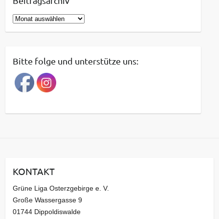
Beitragsarchiv
B
e
i
t
Bitte folge und unterstütze uns:
r
a
g
s
a
r
c
h
i
KONTAKT
v
Grüne Liga Osterzgebirge e. V.
Große Wassergasse 9
01744 Dippoldiswalde