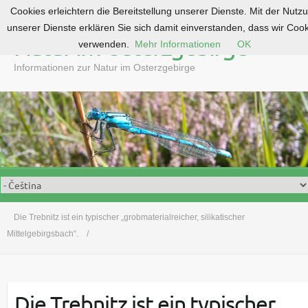
Cookies erleichtern die Bereitstellung unserer Dienste. Mit der Nutz
S
unserer Dienste erklären Sie sich damit einverstanden, dass wir Coo
k
Natur im Osterzgebirge
verwenden.
Mehr Informationen
OK
i
p
Informationen zur Natur im Osterzgebirge
t
o
c
o
n
t
e
n
t
Die Trebnitz ist ein typischer „grobmaterialreicher, silikatischer
Mittelgebirgsbach“.
Die Trebnitz ist ein typischer