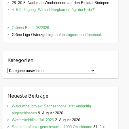
28.-30.8. Nachmäh-Wochenende auf den Bielatal-Biotopen
4.-6.9. Tagung „Wieviel Bergbau erträgt die Erde?“
Grünes Blätt’l 08/2026
Grüne Liga Osterzgebirge auf
instagram
und
facebook
Kategorien
K
a
t
e
Neueste Beiträge
g
o
Waldumbauprojekt Sachsenhöhe jetzt endgültig
r
abgeschlossen
9. August 2026
i
Wetterrückblick Juli 2026
2. August 2026
e
Sachsen pflanzt gemeinsam – 1000 Obstbäume
31. Juli