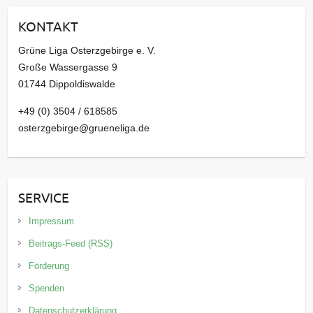
i
KONTAKT
v
Grüne Liga Osterzgebirge e. V.
Große Wassergasse 9
01744 Dippoldiswalde
+49 (0) 3504 / 618585
osterzgebirge@grueneliga.de
SERVICE
Impressum
Beitrags-Feed (RSS)
Förderung
Spenden
Datenschutzerklärung