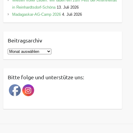
Wiesen voller Leben: Wir laden ein zum Fest der Artenvielfalt
in Reinhardtsdorf-Schöna
13. Juli 2026
Madagaskar-AG-Camp 2026
4. Juli 2026
Beitragsarchiv
B
e
i
t
Bitte folge und unterstütze uns:
r
a
g
s
a
r
c
h