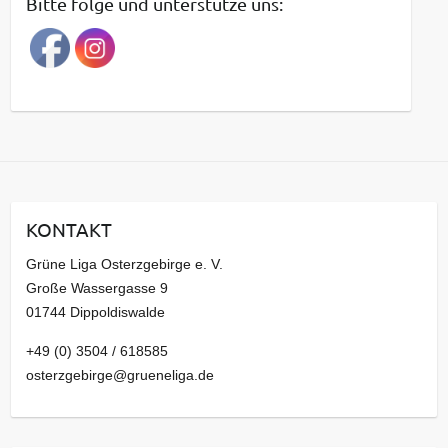
Bitte folge und unterstütze uns:
r
a
g
s
a
r
c
h
i
KONTAKT
v
Grüne Liga Osterzgebirge e. V.
Große Wassergasse 9
01744 Dippoldiswalde
+49 (0) 3504 / 618585
osterzgebirge@grueneliga.de