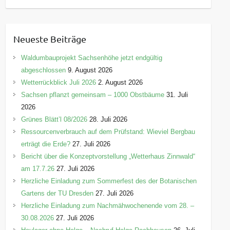
a
t
e
Neueste Beiträge
g
o
Waldumbauprojekt Sachsenhöhe jetzt endgültig
r
abgeschlossen
9. August 2026
i
Wetterrückblick Juli 2026
2. August 2026
e
Sachsen pflanzt gemeinsam – 1000 Obstbäume
31. Juli
n
2026
Grünes Blätt’l 08/2026
28. Juli 2026
Ressourcenverbrauch auf dem Prüfstand: Wieviel Bergbau
erträgt die Erde?
27. Juli 2026
Bericht über die Konzeptvorstellung „Wetterhaus Zinnwald“
am 17.7.26
27. Juli 2026
Herzliche Einladung zum Sommerfest des der Botanischen
Gartens der TU Dresden
27. Juli 2026
Herzliche Einladung zum Nachmähwochenende vom 28. –
30.08.2026
27. Juli 2026