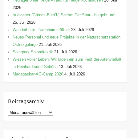
Heulager ohne Helge – Nachruf Helge Rochhausen
26. Juli
2026
In eigener (Grünes-Blätt’l-) Sache: Der Spar-Uhu geht um!
25. Juli 2026
Wanderhütte Löwenhain eröffnet
23. Juli 2026
Neues Personal und neue Projekte in der Naturschutzstation
Osterzgebirge
21. Juli 2026
Solarpark-Salamitaktik
21. Juli 2026
Wiesen voller Leben: Wir laden ein zum Fest der Artenvielfalt
in Reinhardtsdorf-Schöna
13. Juli 2026
Madagaskar-AG-Camp 2026
4. Juli 2026
Beitragsarchiv
B
e
i
t