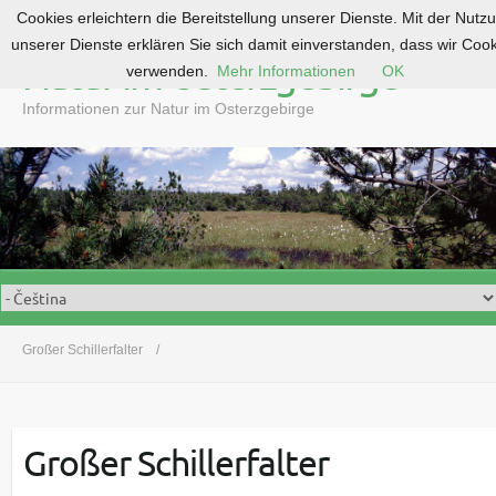
Cookies erleichtern die Bereitstellung unserer Dienste. Mit der Nutz
S
unserer Dienste erklären Sie sich damit einverstanden, dass wir Coo
k
Natur im Osterzgebirge
verwenden.
Mehr Informationen
OK
i
p
Informationen zur Natur im Osterzgebirge
t
o
c
o
n
t
e
n
t
Großer Schillerfalter
Großer Schillerfalter