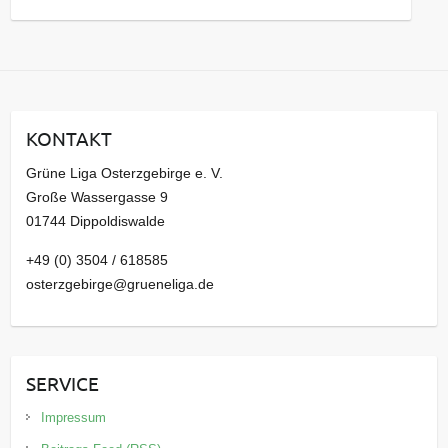
a
r
c
h
i
KONTAKT
v
Grüne Liga Osterzgebirge e. V.
Große Wassergasse 9
01744 Dippoldiswalde
+49 (0) 3504 / 618585
osterzgebirge@grueneliga.de
SERVICE
Impressum