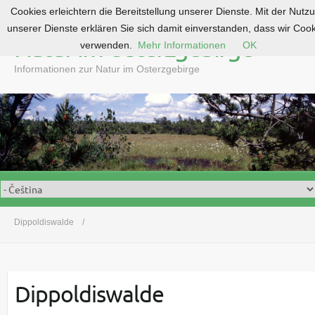
Cookies erleichtern die Bereitstellung unserer Dienste. Mit der Nutz
S
unserer Dienste erklären Sie sich damit einverstanden, dass wir Coo
k
Natur im Osterzgebirge
verwenden.
Mehr Informationen
OK
i
p
Informationen zur Natur im Osterzgebirge
t
o
c
o
n
t
e
n
t
Dippoldiswalde
Dippoldiswalde