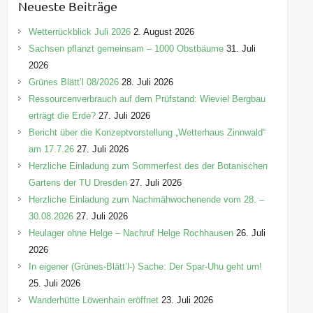
Neueste Beiträge
g
o
Wetterrückblick Juli 2026
2. August 2026
r
Sachsen pflanzt gemeinsam – 1000 Obstbäume
31. Juli
i
2026
e
Grünes Blätt’l 08/2026
28. Juli 2026
n
Ressourcenverbrauch auf dem Prüfstand: Wieviel Bergbau
erträgt die Erde?
27. Juli 2026
Bericht über die Konzeptvorstellung „Wetterhaus Zinnwald“
am 17.7.26
27. Juli 2026
Herzliche Einladung zum Sommerfest des der Botanischen
Gartens der TU Dresden
27. Juli 2026
Herzliche Einladung zum Nachmähwochenende vom 28. –
30.08.2026
27. Juli 2026
Heulager ohne Helge – Nachruf Helge Rochhausen
26. Juli
2026
In eigener (Grünes-Blätt’l-) Sache: Der Spar-Uhu geht um!
25. Juli 2026
Wanderhütte Löwenhain eröffnet
23. Juli 2026