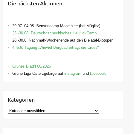
Die nächsten Aktionen:
29.07.-04.08. Sensencamp Mohelnice (bei Müglitz)
23.-30.08. Deutsch-tschechisches HeuHoj-Camp
28.-30.8. Nachmäh-Wochenende auf den Bielatal-Biotopen
4.-6.9. Tagung „Wieviel Bergbau erträgt die Erde?“
Grünes Blätt’l 08/2026
Grüne Liga Osterzgebirge auf
instagram
und
facebook
Kategorien
K
a
t
e