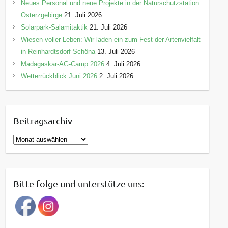
Neues Personal und neue Projekte in der Naturschutzstation
Osterzgebirge
21. Juli 2026
Solarpark-Salamitaktik
21. Juli 2026
Wiesen voller Leben: Wir laden ein zum Fest der Artenvielfalt
in Reinhardtsdorf-Schöna
13. Juli 2026
Madagaskar-AG-Camp 2026
4. Juli 2026
Wetterrückblick Juni 2026
2. Juli 2026
Beitragsarchiv
B
e
i
t
Bitte folge und unterstütze uns:
r
a
g
s