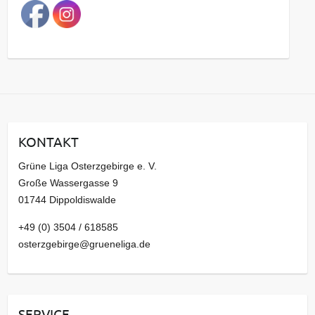
a
g
s
a
r
c
h
i
KONTAKT
v
Grüne Liga Osterzgebirge e. V.
Große Wassergasse 9
01744 Dippoldiswalde
+49 (0) 3504 / 618585
osterzgebirge@grueneliga.de
SERVICE