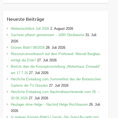
a
t
e
Neueste Beiträge
g
o
Wetterrückblick Juli 2026
2. August 2026
r
Sachsen pflanzt gemeinsam – 1000 Obstbäume
31. Juli
i
2026
e
Grünes Blätt’l 08/2026
28. Juli 2026
n
Ressourcenverbrauch auf dem Prüfstand: Wieviel Bergbau
erträgt die Erde?
27. Juli 2026
Bericht über die Konzeptvorstellung „Wetterhaus Zinnwald“
am 17.7.26
27. Juli 2026
Herzliche Einladung zum Sommerfest des der Botanischen
Gartens der TU Dresden
27. Juli 2026
Herzliche Einladung zum Nachmähwochenende vom 28. –
30.08.2026
27. Juli 2026
Heulager ohne Helge – Nachruf Helge Rochhausen
26. Juli
2026
In eigener (Grünes-Blätt’l-) Sache: Der Spar-Uhu geht um!