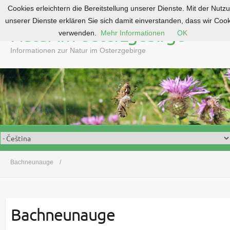
Cookies erleichtern die Bereitstellung unserer Dienste. Mit der Nutz
S
unserer Dienste erklären Sie sich damit einverstanden, dass wir Coo
k
Natur im Osterzgebirge
verwenden.
Mehr Informationen
OK
i
p
Informationen zur Natur im Osterzgebirge
t
o
c
o
n
t
e
n
t
Bachneunauge
Bachneunauge