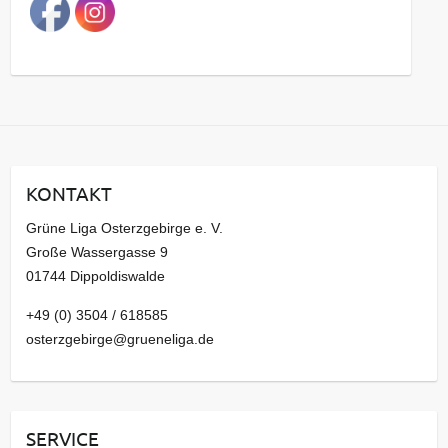
a
g
s
a
r
c
h
i
KONTAKT
v
Grüne Liga Osterzgebirge e. V.
Große Wassergasse 9
01744 Dippoldiswalde
+49 (0) 3504 / 618585
osterzgebirge@grueneliga.de
SERVICE