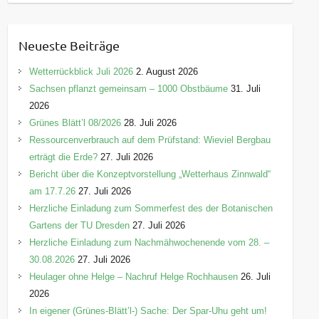
a
t
e
Neueste Beiträge
g
o
Wetterrückblick Juli 2026
2. August 2026
r
Sachsen pflanzt gemeinsam – 1000 Obstbäume
31. Juli
i
2026
e
Grünes Blätt’l 08/2026
28. Juli 2026
n
Ressourcenverbrauch auf dem Prüfstand: Wieviel Bergbau
erträgt die Erde?
27. Juli 2026
Bericht über die Konzeptvorstellung „Wetterhaus Zinnwald“
am 17.7.26
27. Juli 2026
Herzliche Einladung zum Sommerfest des der Botanischen
Gartens der TU Dresden
27. Juli 2026
Herzliche Einladung zum Nachmähwochenende vom 28. –
30.08.2026
27. Juli 2026
Heulager ohne Helge – Nachruf Helge Rochhausen
26. Juli
2026
In eigener (Grünes-Blätt’l-) Sache: Der Spar-Uhu geht um!