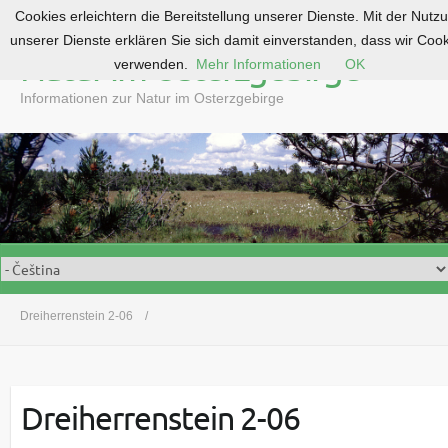
Cookies erleichtern die Bereitstellung unserer Dienste. Mit der Nutz
S
unserer Dienste erklären Sie sich damit einverstanden, dass wir Coo
k
Natur im Osterzgebirge
verwenden.
Mehr Informationen
OK
i
p
Informationen zur Natur im Osterzgebirge
t
o
c
o
n
t
e
n
t
Dreiherrenstein 2-06
Dreiherrenstein 2-06