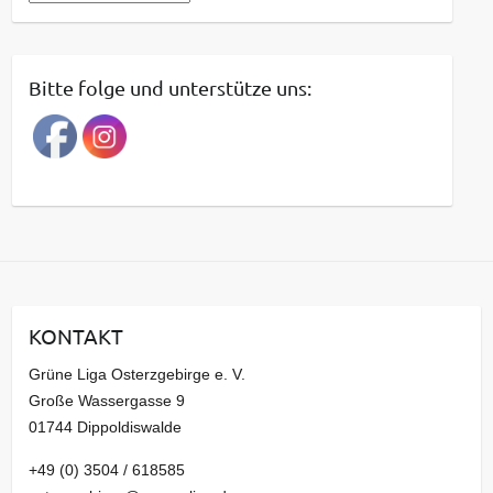
e
i
t
Bitte folge und unterstütze uns:
r
a
g
s
a
r
c
h
i
KONTAKT
v
Grüne Liga Osterzgebirge e. V.
Große Wassergasse 9
01744 Dippoldiswalde
+49 (0) 3504 / 618585