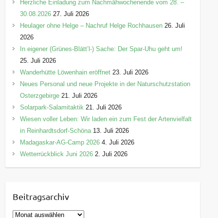
Herzliche Einladung zum Nachmähwochenende vom 28. –
30.08.2026
27. Juli 2026
Heulager ohne Helge – Nachruf Helge Rochhausen
26. Juli
2026
In eigener (Grünes-Blätt’l-) Sache: Der Spar-Uhu geht um!
25. Juli 2026
Wanderhütte Löwenhain eröffnet
23. Juli 2026
Neues Personal und neue Projekte in der Naturschutzstation
Osterzgebirge
21. Juli 2026
Solarpark-Salamitaktik
21. Juli 2026
Wiesen voller Leben: Wir laden ein zum Fest der Artenvielfalt
in Reinhardtsdorf-Schöna
13. Juli 2026
Madagaskar-AG-Camp 2026
4. Juli 2026
Wetterrückblick Juni 2026
2. Juli 2026
Beitragsarchiv
B