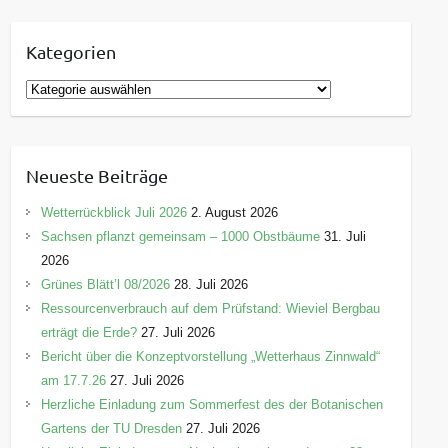
Kategorien
K
a
t
e
Neueste Beiträge
g
o
Wetterrückblick Juli 2026
2. August 2026
r
Sachsen pflanzt gemeinsam – 1000 Obstbäume
31. Juli
i
2026
e
Grünes Blätt’l 08/2026
28. Juli 2026
n
Ressourcenverbrauch auf dem Prüfstand: Wieviel Bergbau
erträgt die Erde?
27. Juli 2026
Bericht über die Konzeptvorstellung „Wetterhaus Zinnwald“
am 17.7.26
27. Juli 2026
Herzliche Einladung zum Sommerfest des der Botanischen
Gartens der TU Dresden
27. Juli 2026