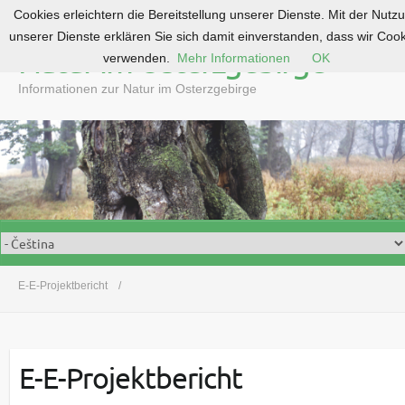
Cookies erleichtern die Bereitstellung unserer Dienste. Mit der Nutz
S
unserer Dienste erklären Sie sich damit einverstanden, dass wir Coo
k
Natur im Osterzgebirge
verwenden.
Mehr Informationen
OK
i
p
Informationen zur Natur im Osterzgebirge
t
o
c
o
n
t
e
n
t
E-E-Projektbericht
E-E-Projektbericht