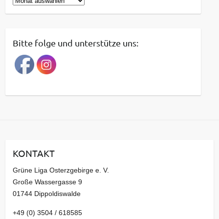
B
e
i
t
Bitte folge und unterstütze uns:
r
a
g
s
a
r
c
h
i
KONTAKT
v
Grüne Liga Osterzgebirge e. V.
Große Wassergasse 9
01744 Dippoldiswalde
+49 (0) 3504 / 618585