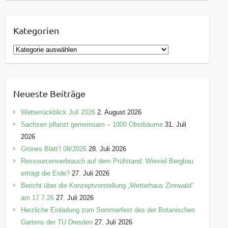
Kategorien
K
a
t
e
Neueste Beiträge
g
o
Wetterrückblick Juli 2026
2. August 2026
r
Sachsen pflanzt gemeinsam – 1000 Obstbäume
31. Juli
i
2026
e
Grünes Blätt’l 08/2026
28. Juli 2026
n
Ressourcenverbrauch auf dem Prüfstand: Wieviel Bergbau
erträgt die Erde?
27. Juli 2026
Bericht über die Konzeptvorstellung „Wetterhaus Zinnwald“
am 17.7.26
27. Juli 2026
Herzliche Einladung zum Sommerfest des der Botanischen
Gartens der TU Dresden
27. Juli 2026