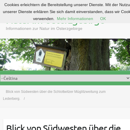
Cookies erleichtern die Bereitstellung unserer Dienste. Mit der Nutz
S
unserer Dienste erklären Sie sich damit einverstanden, dass wir Coo
k
Natur im Osterzgebirge
verwenden.
Mehr Informationen
OK
i
p
Informationen zur Natur im Osterzgebirge
t
o
c
o
n
t
e
n
t
Blick von Südwesten über die Schlottwitzer Müglitzweitung zum
Lederberg.
Blick von Südwesten über die