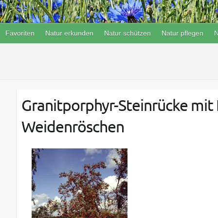
Favoriten
Natur erkunden
Natur schützen
Natur pflegen
N
Granitporphyr-Steinrücke mit
Weidenröschen