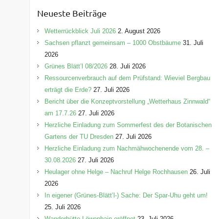
e
Neueste Beiträge
g
o
Wetterrückblick Juli 2026
2. August 2026
r
Sachsen pflanzt gemeinsam – 1000 Obstbäume
31. Juli
i
2026
e
Grünes Blätt’l 08/2026
28. Juli 2026
n
Ressourcenverbrauch auf dem Prüfstand: Wieviel Bergbau
erträgt die Erde?
27. Juli 2026
Bericht über die Konzeptvorstellung „Wetterhaus Zinnwald“
am 17.7.26
27. Juli 2026
Herzliche Einladung zum Sommerfest des der Botanischen
Gartens der TU Dresden
27. Juli 2026
Herzliche Einladung zum Nachmähwochenende vom 28. –
30.08.2026
27. Juli 2026
Heulager ohne Helge – Nachruf Helge Rochhausen
26. Juli
2026
In eigener (Grünes-Blätt’l-) Sache: Der Spar-Uhu geht um!
25. Juli 2026
Wanderhütte Löwenhain eröffnet
23. Juli 2026