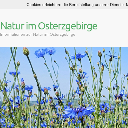
Cookies erleichtern die Bereitstellung unserer Dienste.
S
k
i
Natur im Osterzgebirge
p
t
Informationen zur Natur im Osterzgebirge
o
c
o
n
t
e
n
t