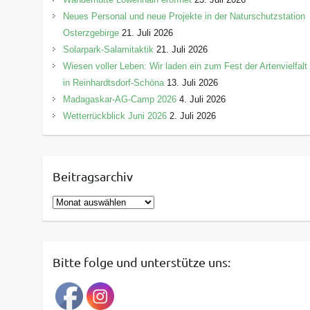
Neues Personal und neue Projekte in der Naturschutzstation
Osterzgebirge
21. Juli 2026
Solarpark-Salamitaktik
21. Juli 2026
Wiesen voller Leben: Wir laden ein zum Fest der Artenvielfalt
in Reinhardtsdorf-Schöna
13. Juli 2026
Madagaskar-AG-Camp 2026
4. Juli 2026
Wetterrückblick Juni 2026
2. Juli 2026
Beitragsarchiv
B
e
i
t
Bitte folge und unterstütze uns:
r
a
g