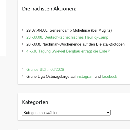
Die nächsten Aktionen:
29.07.-04.08. Sensencamp Mohelnice (bei Müglitz)
23.-30.08. Deutsch-tschechisches HeuHoj-Camp
28.-30.8. Nachmäh-Wochenende auf den Bielatal-Biotopen
4.-6.9. Tagung „Wieviel Bergbau erträgt die Erde?“
Grünes Blätt’l 08/2026
Grüne Liga Osterzgebirge auf
instagram
und
facebook
Kategorien
K
a
t