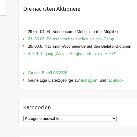
Die nächsten Aktionen:
29.07.-04.08. Sensencamp Mohelnice (bei Müglitz)
23.-30.08. Deutsch-tschechisches HeuHoj-Camp
28.-30.8. Nachmäh-Wochenende auf den Bielatal-Biotopen
4.-6.9. Tagung „Wieviel Bergbau erträgt die Erde?“
Grünes Blätt’l 08/2026
Grüne Liga Osterzgebirge auf
instagram
und
facebook
Kategorien
K
a
t