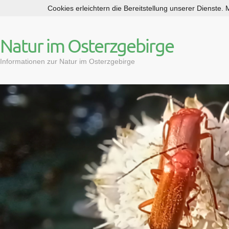
Cookies erleichtern die Bereitstellung unserer Dienste.
S
k
i
Natur im Osterzgebirge
p
t
Informationen zur Natur im Osterzgebirge
o
c
o
n
t
e
n
t