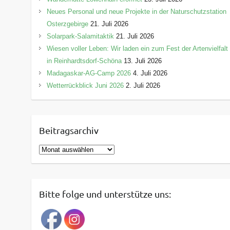
Neues Personal und neue Projekte in der Naturschutzstation
Osterzgebirge
21. Juli 2026
Solarpark-Salamitaktik
21. Juli 2026
Wiesen voller Leben: Wir laden ein zum Fest der Artenvielfalt
in Reinhardtsdorf-Schöna
13. Juli 2026
Madagaskar-AG-Camp 2026
4. Juli 2026
Wetterrückblick Juni 2026
2. Juli 2026
Beitragsarchiv
B
e
i
t
Bitte folge und unterstütze uns:
r
a
g