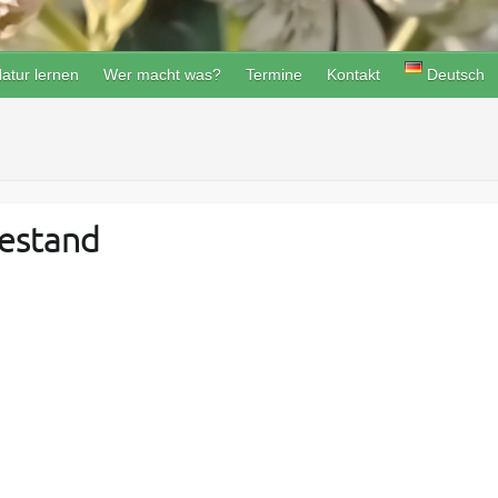
atur lernen
Wer macht was?
Termine
Kontakt
Deutsch
estand