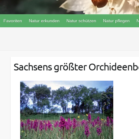
Favoriten
Natur erkunden
Natur schützen
Natur pflegen
N
Sachsens größter Orchideenb