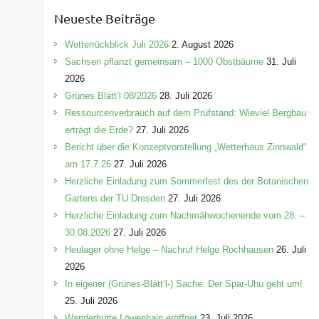
e
Neueste Beiträge
g
o
Wetterrückblick Juli 2026
2. August 2026
r
Sachsen pflanzt gemeinsam – 1000 Obstbäume
31. Juli
i
2026
e
Grünes Blätt’l 08/2026
28. Juli 2026
n
Ressourcenverbrauch auf dem Prüfstand: Wieviel Bergbau
erträgt die Erde?
27. Juli 2026
Bericht über die Konzeptvorstellung „Wetterhaus Zinnwald“
am 17.7.26
27. Juli 2026
Herzliche Einladung zum Sommerfest des der Botanischen
Gartens der TU Dresden
27. Juli 2026
Herzliche Einladung zum Nachmähwochenende vom 28. –
30.08.2026
27. Juli 2026
Heulager ohne Helge – Nachruf Helge Rochhausen
26. Juli
2026
In eigener (Grünes-Blätt’l-) Sache: Der Spar-Uhu geht um!
25. Juli 2026
Wanderhütte Löwenhain eröffnet
23. Juli 2026