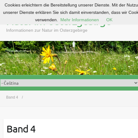
Cookies erleichtern die Bereitstellung unserer Dienste. Mit der Nutz
S
unserer Dienste erklären Sie sich damit einverstanden, dass wir Coo
k
Natur im Osterzgebirge
verwenden.
Mehr Informationen
OK
i
p
Informationen zur Natur im Osterzgebirge
t
o
c
o
n
t
e
n
t
Band 4
Band 4