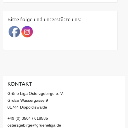
e
i
t
Bitte folge und unterstütze uns:
r
a
g
s
a
r
c
h
i
KONTAKT
v
Grüne Liga Osterzgebirge e. V.
Große Wassergasse 9
01744 Dippoldiswalde
+49 (0) 3504 / 618585
osterzgebirge@grueneliga.de