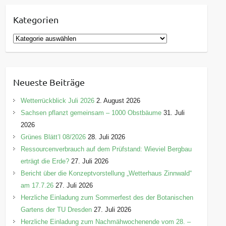
Kategorien
K
a
t
e
Neueste Beiträge
g
o
Wetterrückblick Juli 2026
2. August 2026
r
Sachsen pflanzt gemeinsam – 1000 Obstbäume
31. Juli
i
2026
e
Grünes Blätt’l 08/2026
28. Juli 2026
n
Ressourcenverbrauch auf dem Prüfstand: Wieviel Bergbau
erträgt die Erde?
27. Juli 2026
Bericht über die Konzeptvorstellung „Wetterhaus Zinnwald“
am 17.7.26
27. Juli 2026
Herzliche Einladung zum Sommerfest des der Botanischen
Gartens der TU Dresden
27. Juli 2026
Herzliche Einladung zum Nachmähwochenende vom 28. –